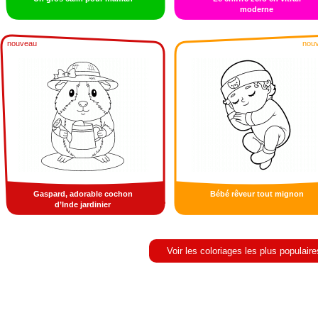
moderne
nouveau
nou
Gaspard, adorable cochon
Bébé rêveur tout mignon
d’Inde jardinier
Voir les coloriages les plus populaire