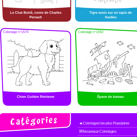
Le Chat Botté, conte de Charles
Tigre assis sur un tapis de
Perrault
feuilles
Coloriage n°1574
Coloriage n°1592
Chien Golden Retriever
Épave de bateau
🔥Coloriages les plus Populaires
🆕Nouveaux Coloriages