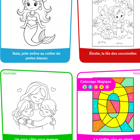
Naïa, jolie sirène au collier de
Élodie, la fée des coccinelles
perles bleues
nouveau
nou
Coloriage Magique
1
2
3
4
5
Un gros câlin pour maman
Le chiffre zéro en vitrail