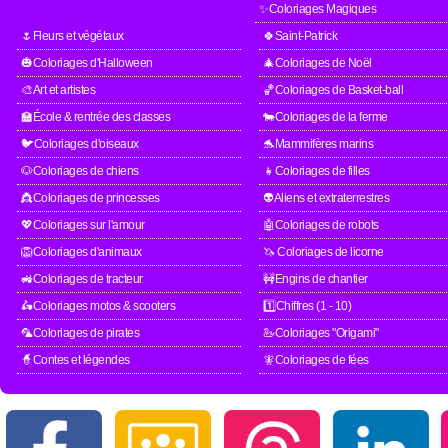
✨Coloriages Magiques
🌷Fleurs et végétaux
🍀Saint-Patrick
🎃Coloriages d'Halloween
🎄Coloriages de Noël
🎨Art et artistes
🏀Coloriages de Basket-ball
🏫École & rentrée des classes
🐄Coloriages de la ferme
🐦Coloriages d'oiseaux
🐬Mammifères marins
🐶Coloriages de chiens
👧Coloriages de filles
👸Coloriages de princesses
👽Aliens et extraterrestres
💖Coloriages sur l'amour
🤖Coloriages de robots
🦁Coloriages d'animaux
🦄 Coloriages de licorne
🚜Coloriages de tracteur
🚧Engins de chantier
🛵Coloriages motos & scooters
1️⃣Chiffres (1 - 10)
🦜Coloriages de pirates
🦢Coloriages "Origami"
🧙Contes et légendes
🧚Coloriages de fées