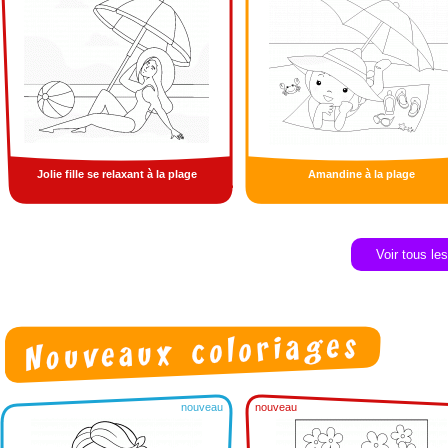
Jolie fille se relaxant à la plage
Amandine à la plage
Voir tous le
nouveau
nouveau