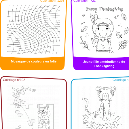
Coloriage n°1293
Coloriage n°721
Mosaïque de couleurs en folie
Jeune fille amérindienne de
Thanksgiving
Coloriage n°102
Coloriage n