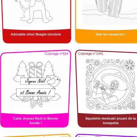
Adorable chiot Beagle tricolore
Vive les vacances !
Coloriage n°624
Coloriage n°1441
Carte Joyeux Noël et Bonne
Squelette mexicain jouant de la
Année !
trompette