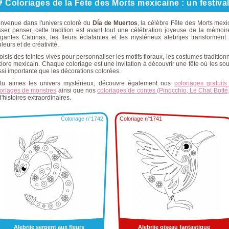
 Coloriages de la Fête des Morts mexicaine : un festival
envenue dans l'univers coloré du
Día de Muertos
, la célèbre Fête des Morts mex
sser penser, cette tradition est avant tout une célébration joyeuse de la mémoi
égantes Catrinas, les fleurs éclatantes et les mystérieux alebrijes transforme
leurs et de créativité.
isis des teintes vives pour personnaliser les motifs floraux, les costumes traditio
klore mexicain. Chaque coloriage est une invitation à découvrir une fête où les so
si importante que les décorations colorées.
 tu aimes les univers mystérieux, découvre également nos
coloriages gratuit
loriages de monstres
ainsi que nos
coloriages de contes (Pinocchio, Le Chat Botté,
d'histoires extraordinaires.
Coloriage n°1742
Coloriage n°1741
Alebrije serpent aux fleurs
Alebrije oiseau fantastique