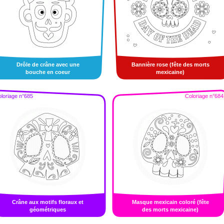
Drôle de crâne avec une
Bannière rose (fête des morts
bouche en coeur
mexicaine)
loriage n°685
Coloriage n°684
Crâne aux motifs floraux et
Masque mexicain coloré (fête
géométriques
des morts mexicaine)