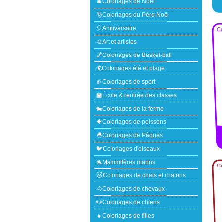
🎄Coloriages de Noël
🎅Coloriages du Père Noël
🎈Anniversaire
Co
🎨Art et artistes
🏀Coloriages de Basket-ball
🏄Coloriages été et plage
🏈Coloriages de sport
🏫École & rentrée des classes
🐄Coloriages de la ferme
🐠Coloriages de poissons
🐣Coloriages de Pâques
🐦Coloriages d'oiseaux
🐬Mammifères marins
Co
🐱Coloriages de chats et chatons
🐴Coloriages de chevaux
🐶Coloriages de chiens
👧Coloriages de filles