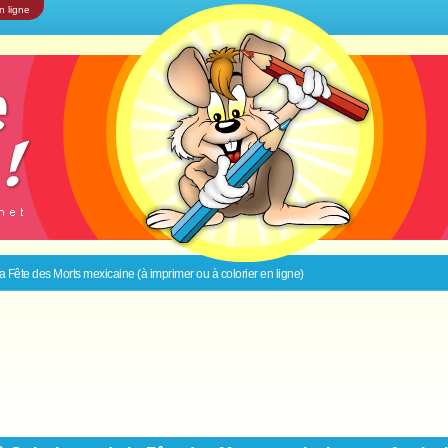
n ligne
a Fête des Morts mexicaine (à imprimer ou à colorier en ligne)