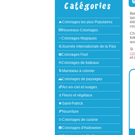

Bi
lai
🔥Coloriages les plus Populaires
él
cou
🆕Nouveaux Coloriages
Cho
fol
✨Coloriages Magiques
aus
☮Journée internationale de la Paix
Si
co
⚽Coloriages Foot
et 
⛵Coloriages de bateaux
🌀Mandalas à colorier
🌄Coloriages de paysages
🌈Arc-en-ciel et nuages
🌷Fleurs et végétaux
🍀Saint-Patrick
🍕Nourriture
🍲Coloriages de cuisine
🎃Coloriages d'Halloween