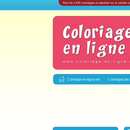
Plus de 1700 coloriages à imprimer ou à colorier e
Coloriage-en-ligne.net
Coloriages de l