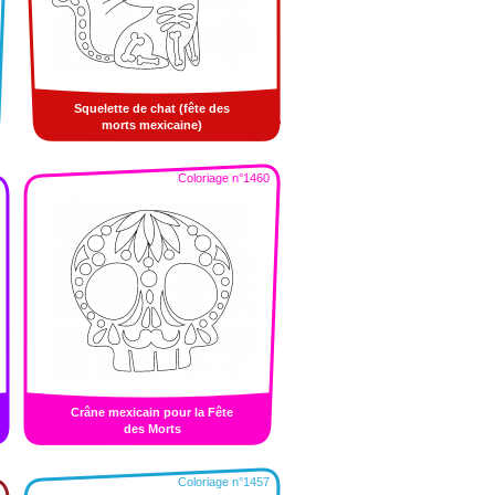
Squelette de chat (fête des
morts mexicaine)
Coloriage n°1460
Crâne mexicain pour la Fête
des Morts
Coloriage n°1457