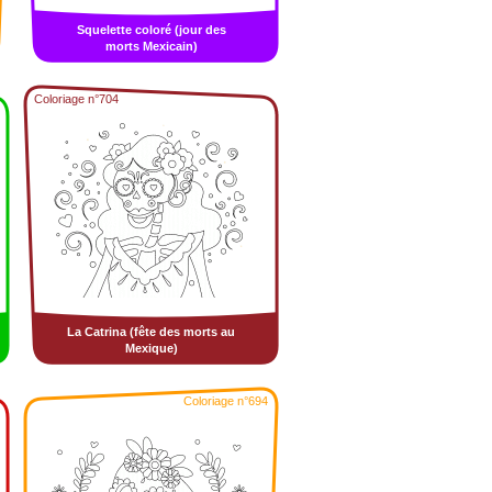
Squelette coloré (jour des
morts Mexicain)
Coloriage n°704
La Catrina (fête des morts au
Mexique)
Coloriage n°694