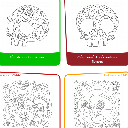
Tête de mort mexicaine
Crâne orné de décorations
florales
loriage n°1442
Coloriage n°1441