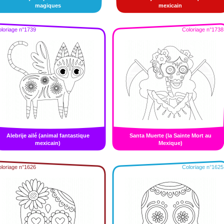
magiques
mexicain
loriage n°1739
Coloriage n°1738
Alebrije ailé (animal fantastique
Santa Muerte (la Sainte Mort au
mexicain)
Mexique)
loriage n°1626
Coloriage n°1625