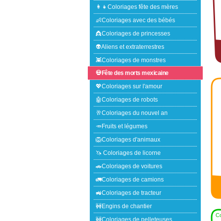
👩‍👧Coloriages fête des mères
👶Coloriages avec des bébés
👸Coloriages de princesses
👽Aliens et extraterrestres
👾Coloriages de monstres
💀Fête des morts mexicaine
💖Coloriages sur l'amour
🤖Coloriages de robots
🥂Coloriages du nouvel an
🥕Fruits et légumes
🦁Coloriages d'animaux
🦄 Coloriages de licorne
🚗Coloriages de voitures
🚛Coloriages de camions
🚜Coloriages de tracteur
🚧Engins de chantier
Co
🚧Coloriages de pelleteuses