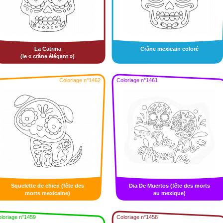
La Catrina
Crâne mexicain coloré
(le « crâne élégant »)
Coloriage n°1462
Coloriage n°1461
Squelette de chien (fête des
Dia De Muertos (fête des morts
morts mexicaine)
au mexique)
loriage n°1459
Coloriage n°1458