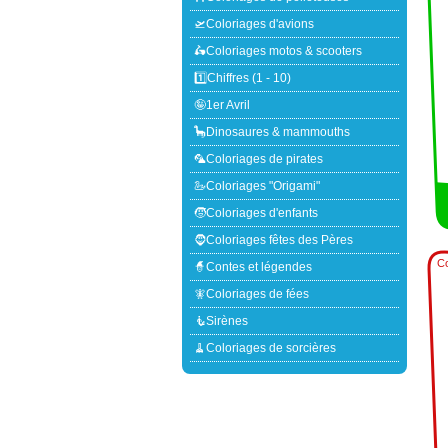
🛫Coloriages d'avions
🛵Coloriages motos & scooters
1️⃣Chiffres (1 - 10)
🤪1er Avril
🦕Dinosaures & mammouths
🦜Coloriages de pirates
🦢Coloriages "Origami"
🧒Coloriages d'enfants
🧔Coloriages fêtes des Pères
Co
🧙Contes et légendes
🧚Coloriages de fées
🧜Sirènes
🧹Coloriages de sorcières