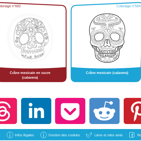
loriage n°682
Coloriage n°584
Crâne mexicain en sucre
Crâne mexicain (calavera)
(calavera)
t
Infos légales
Gestion des cookies
Liens et sites amis
No