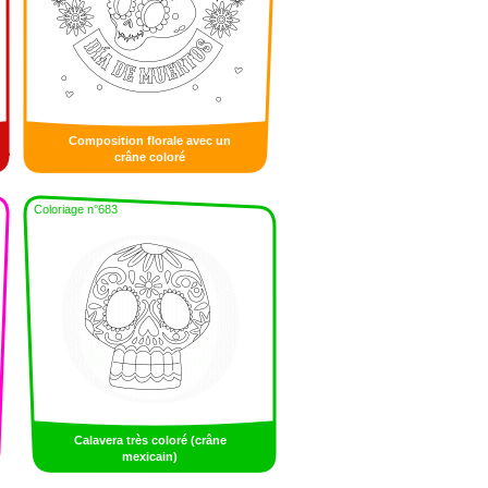
Composition florale avec un
crâne coloré
Coloriage n°683
Calavera très coloré (crâne
mexicain)