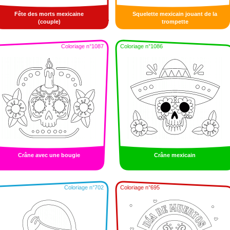
Fête des morts mexicaine
Squelette mexicain jouant de la
(couple)
trompette
Coloriage n°1087
Coloriage n°1086
Crâne avec une bougie
Crâne mexicain
Coloriage n°702
Coloriage n°695