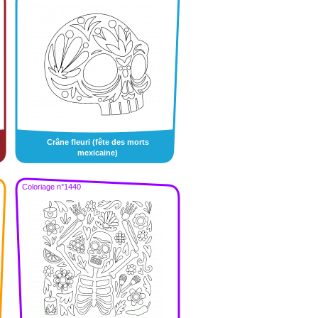
Crâne fleuri (fête des morts
mexicaine)
Coloriage n°1440