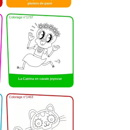
plumes de paon
Coloriage n°1737
La Catrina en cavale joyeuse
Coloriage n°1463