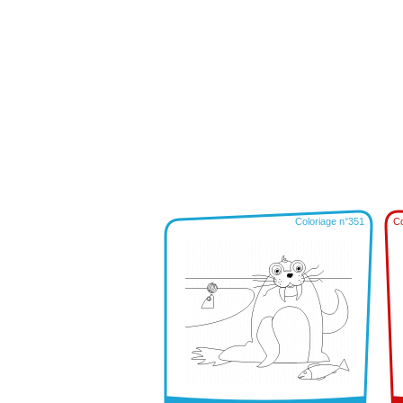
Coloriage n°351
Co