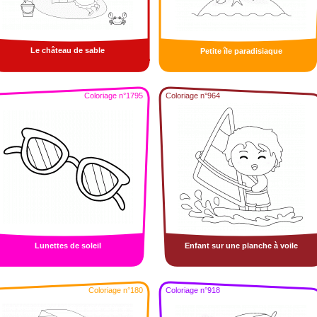
Le château de sable
Petite île paradisiaque
Coloriage n°1795
Coloriage n°964
Lunettes de soleil
Enfant sur une planche à voile
Coloriage n°180
Coloriage n°918