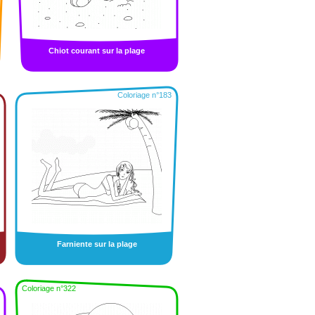
Chiot courant sur la plage
Coloriage n°183
Farniente sur la plage
Coloriage n°322