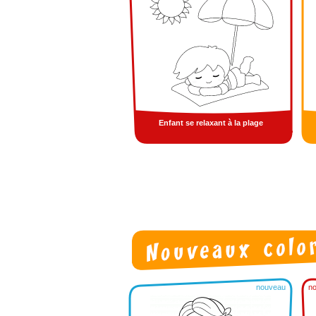
Enfant se relaxant à la plage
nouveau
n