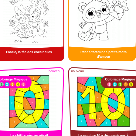
Élodie, la fée des coccinelles
Panda facteur de petits mots
d’amour
nouveau
nouveau
oloriage Magique
Coloriage Magique
1
2
3
4
5
1
2
3
4
5
Le chiffre zéro en vitrail
Le nombre 10 à découvrir pas à