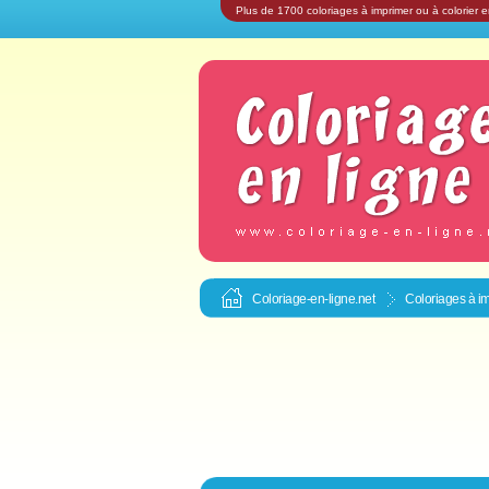
Plus de 1700 coloriages à imprimer ou à colorier e
Coloriage-en-ligne.net
Coloriages à im