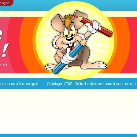
n ligne
primer ou à faire en ligne
Coloriage n°702 - Drôle de crâne avec une bouche en coeu