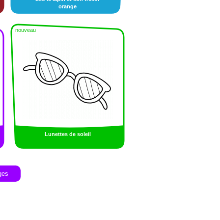
orange
nouveau
Lunettes de soleil
ges