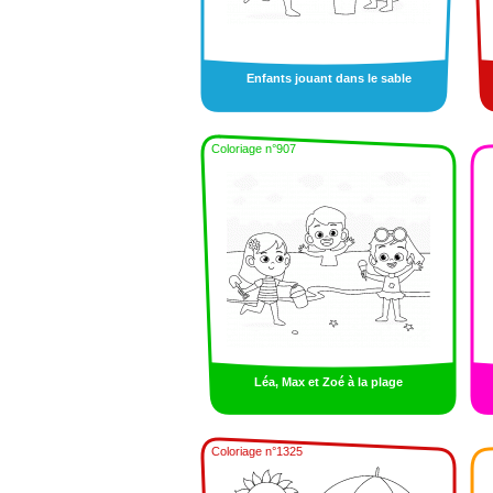
Enfants jouant dans le sable
Coloriage n°907
Léa, Max et Zoé à la plage
Coloriage n°1325