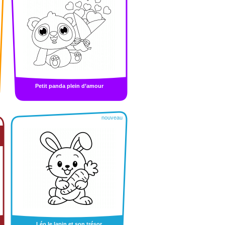
Petit panda plein d’amour
nouveau
Léo le lapin et son trésor