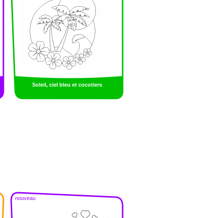
Soleil, ciel bleu et cocotiers
nouveau