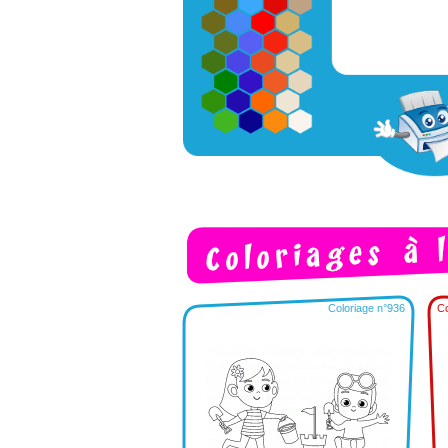
Coloriage n°936
Co