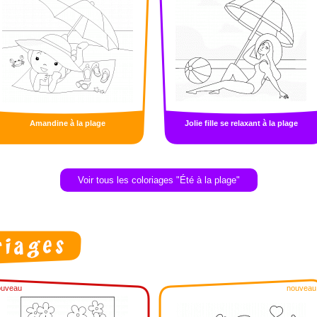
Amandine à la plage
Jolie fille se relaxant à la plage
Voir tous les coloriages "Été à la plage"
ouveau
nouveau