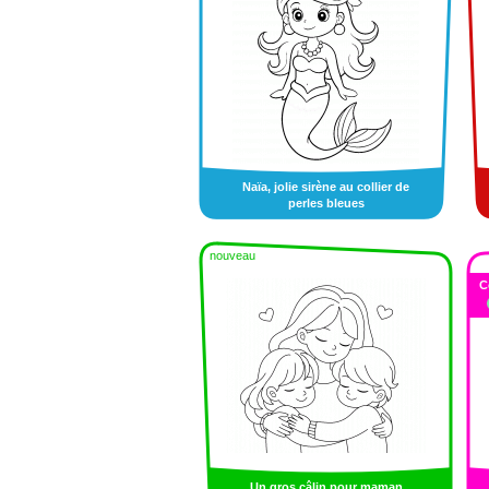
Naïa, jolie sirène au collier de
perles bleues
nouveau
C
Un gros câlin pour maman