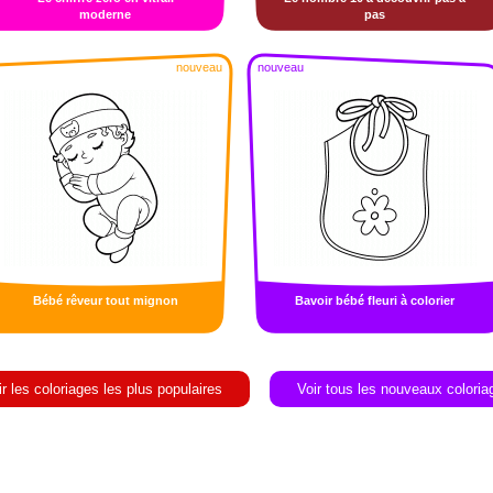
moderne
pas
nouveau
nouveau
Bébé rêveur tout mignon
Bavoir bébé fleuri à colorier
ir les coloriages les plus populaires
Voir tous les nouveaux coloria