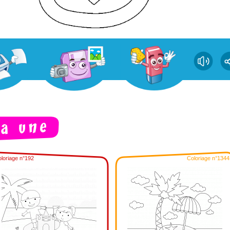
loriage n°192
Coloriage n°1344