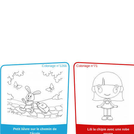
Coloriage n°1266
Coloriage n°71
Petit lièvre sur le chemin de
Lili la chipie avec une robe
l'école
rouge