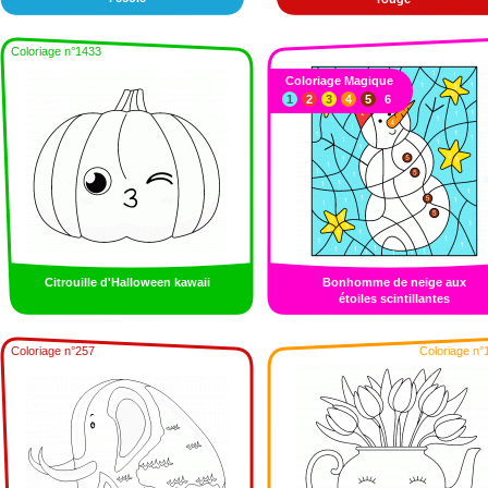
Coloriage n°1433
Coloriage Magique
1
2
3
4
5
6
Citrouille d'Halloween kawaii
Bonhomme de neige aux
étoiles scintillantes
Coloriage n°257
Coloriage n°