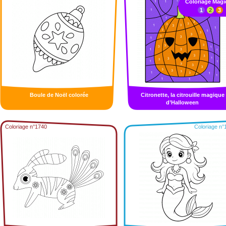
Coloriage Mag
1
2
3
Boule de Noël colorée
Citronette, la citrouille magique
d’Halloween
Coloriage n°1740
Coloriage n°