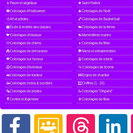
🌷Fleurs et végétaux
🍀Saint-Patrick
🎃Coloriages d'Halloween
🎄Coloriages de Noël
🎨Art et artistes
🏀Coloriages de Basket-ball
🏫École & rentrée des classes
🐄Coloriages de la ferme
🐦Coloriages d'oiseaux
🐬Mammifères marins
🐶Coloriages de chiens
👧Coloriages de filles
👸Coloriages de princesses
👽Aliens et extraterrestres
💖Coloriages sur l'amour
🤖Coloriages de robots
🦁Coloriages d'animaux
🦄 Coloriages de licorne
🚜Coloriages de tracteur
🚧Engins de chantier
🛵Coloriages motos & scooters
1️⃣Chiffres (1 - 10)
🦜Coloriages de pirates
🦢Coloriages "Origami"
🧙Contes et légendes
🧚Coloriages de fées