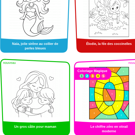
Naïa, jolie sirène au collier de
Élodie, la fée des coccinelles
perles bleues
nouveau
nou
Coloriage Magique
1
2
3
4
5
Un gros câlin pour maman
Le chiffre zéro en vitrail
moderne