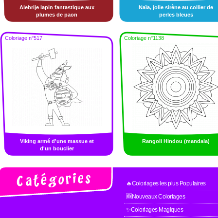
Alebrije lapin fantastique aux
Naïa, jolie sirène au collier de
plumes de paon
perles bleues
Coloriage n°517
Coloriage n°1138
Viking armé d'une massue et
Rangoli Hindou (mandala)
d'un bouclier
🔥Coloriages les plus Populaires
🆕Nouveaux Coloriages
✨Coloriages Magiques