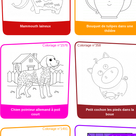
Mammouth laineux
Bouquet de tulipes dans une
théière
Coloriage n°1576
Coloriage n°358
Chien pointeur allemand à poil
Petit cochon les pieds dans la
court
boue
Coloriage n°1491