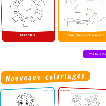
Soleil rigolo
Plage, farniente et cocotiers !
Voir tous le
nouveau
nouveau