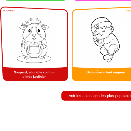
nouveau
nou
Gaspard, adorable cochon
Bébé rêveur tout mignon
d’Inde jardinier
Voir les coloriages les plus populaire