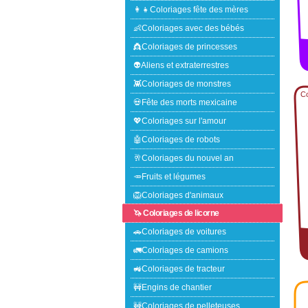
👩‍👧Coloriages fête des mères
👶Coloriages avec des bébés
👸Coloriages de princesses
👽Aliens et extraterrestres
👾Coloriages de monstres
Co
💀Fête des morts mexicaine
💖Coloriages sur l'amour
🤖Coloriages de robots
🥂Coloriages du nouvel an
🥕Fruits et légumes
🦁Coloriages d'animaux
🦄 Coloriages de licorne
🚗Coloriages de voitures
🚛Coloriages de camions
🚜Coloriages de tracteur
🚧Engins de chantier
🚧Coloriages de pelleteuses