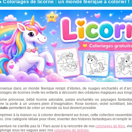
 Coloriages de licorne : un monde féerique à colorier !
envenue dans un monde féerique rempli d’étoiles, de nuages enchantés et d’arcs-
oriages de licornes invite les enfants à découvrir des créatures magiques aux long
corne princesse, bébé licorne adorable, palais enchantés ou paysages fantast
re la porte à un univers plein d’imagination. Rose bonbon, violet scintillant, 
tuits
permettent de créer un monde où tout devient possible.
mprimer à la maison ou à colorier directement sur écran, cette collection rassembl
s. Une catégorie idéale pour rêver, inventer des histoires fantastiques et remplir le 
venture ne s'arrête pas là ! Pars aussi à la rencontre de nos
coloriages de fées
, vi
 plonge sous les vagues avec nos
coloriages de sirènes
.