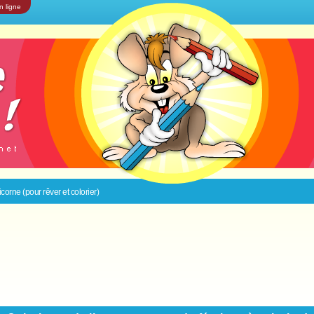
n ligne
corne (pour rêver et colorier)