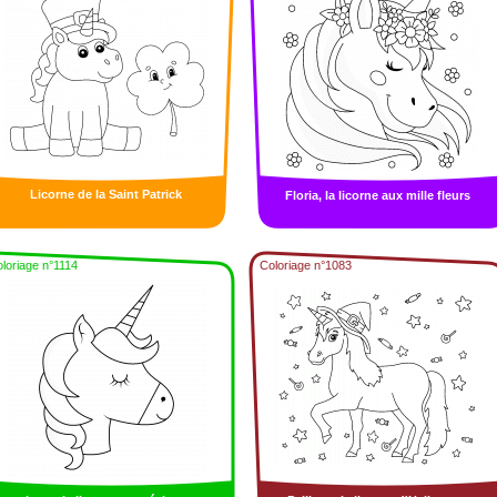
Licorne de la Saint Patrick
Floria, la licorne aux mille fleurs
loriage n°1114
Coloriage n°1083