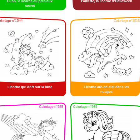
Luna, la licorne au précieux
Paillette, la licorne d'Halloween
secret
loriage n°1044
Coloriage n°1013
Licorne qui dort sur la lune
Licorne arc-en-ciel dans les
nuages
Coloriage n°985
Coloriage n°969