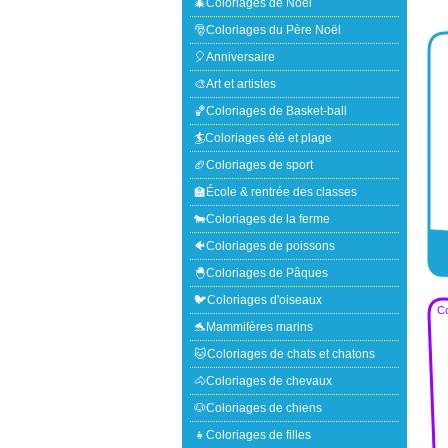
🎄Coloriages de Noël
🎅Coloriages du Père Noël
🎈Anniversaire
🎨Art et artistes
🏀Coloriages de Basket-ball
🏄Coloriages été et plage
🏈Coloriages de sport
🏫École & rentrée des classes
🐄Coloriages de la ferme
🐠Coloriages de poissons
🐣Coloriages de Pâques
🐦Coloriages d'oiseaux
Co
🐬Mammifères marins
🐱Coloriages de chats et chatons
🐴Coloriages de chevaux
🐶Coloriages de chiens
👧Coloriages de filles