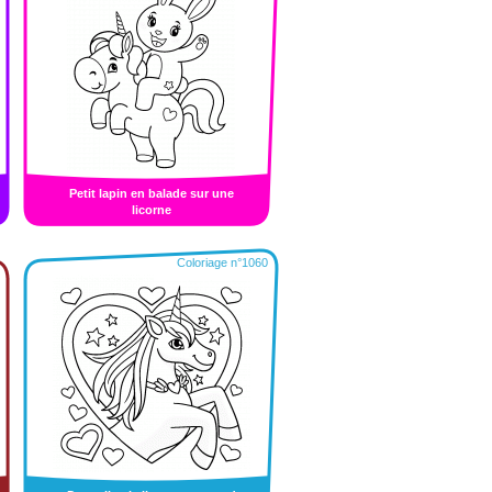
Petit lapin en balade sur une
licorne
Coloriage n°1060