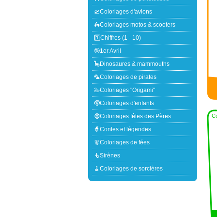
🛫Coloriages d'avions
🛵Coloriages motos & scooters
1️⃣Chiffres (1 - 10)
🤪1er Avril
🦕Dinosaures & mammouths
🦜Coloriages de pirates
🦢Coloriages "Origami"
🧒Coloriages d'enfants
🧔Coloriages fêtes des Pères
Co
🧙Contes et légendes
🧚Coloriages de fées
🧜Sirènes
🧹Coloriages de sorcières