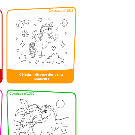
Coloriage n°1615
Célésia, l'alicorne des petits
bonheurs
Coloriage n°1336