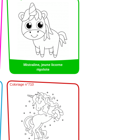
Mistraline, jeune licorne
rigolote
Coloriage n°710