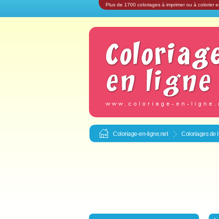
Plus de 1700 coloriages à imprimer ou à colorier e
Coloriage-en-ligne.net
Coloriages de li