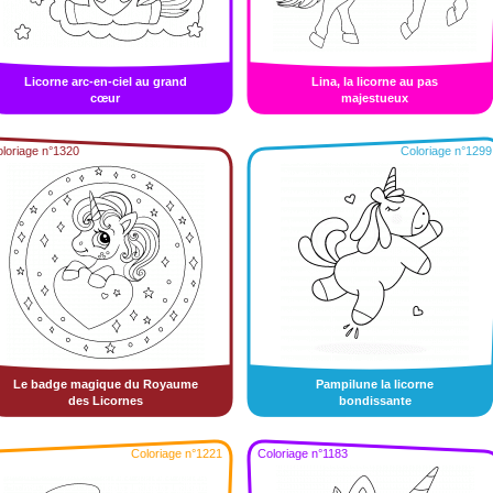
Licorne arc-en-ciel au grand
Lina, la licorne au pas
cœur
majestueux
loriage n°1320
Coloriage n°1299
Le badge magique du Royaume
Pampilune la licorne
des Licornes
bondissante
Coloriage n°1221
Coloriage n°1183