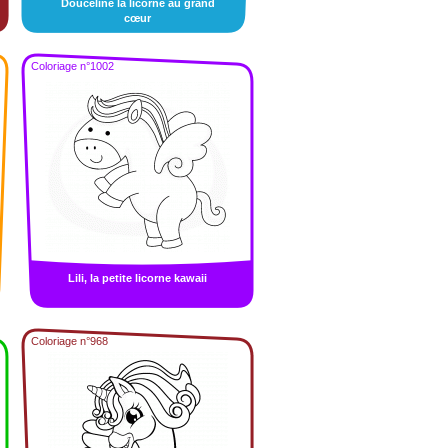
Douceline la licorne au grand
cœur
Coloriage n°1002
Lili, la petite licorne kawaii
Coloriage n°968