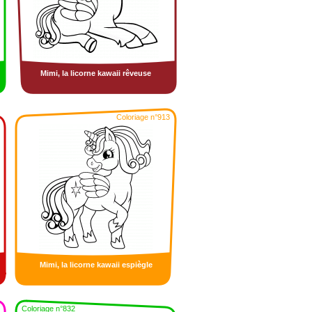
Mimi, la licorne kawaii rêveuse
Coloriage n°913
Mimi, la licorne kawaii espiègle
Coloriage n°832