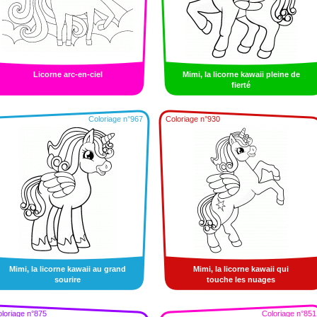
Licorne arc-en-ciel
Mimi, la licorne kawaii pleine de
fierté
Coloriage n°967
Coloriage n°930
Mimi, la licorne kawaii au grand
Mimi, la licorne kawaii qui
sourire
touche les nuages
loriage n°875
Coloriage n°851