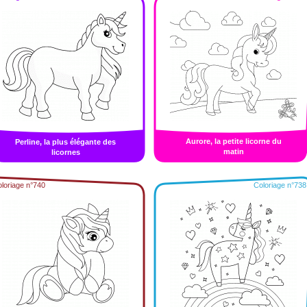
Aurore, la petite licorne du
Perline, la plus élégante des
matin
licornes
loriage n°740
Coloriage n°738