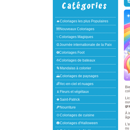

🔥Coloriages les plus Populaires
🆕Nouveaux Coloriages
✨Coloriages Magiques
☮Journée internationale de la Paix
⚽Coloriages Foot
⛵Coloriages de bateaux
🌀Mandalas à colorier
🌄Coloriages de paysages
🌈Arc-en-ciel et nuages
Bi
col
🌷Fleurs et végétaux
Li
🍀Saint-Patrick
ouv
gra
🍕Nourriture
À i
🍲Coloriages de cuisine
âge
🎃Coloriages d'Halloween
L'a
ou