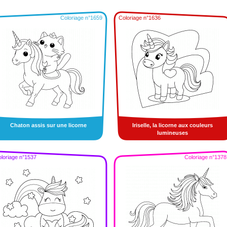
Coloriage n°1659
Coloriage n°1636
Chaton assis sur une licorne
Iriselle, la licorne aux couleurs
lumineuses
loriage n°1537
Coloriage n°1378