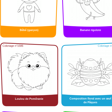
Bébé (garçon)
Banane rigolote
Coloriage n°1586
Coloriage n
Composition floral avec un œuf
Loulou de Poméranie
de Pâques