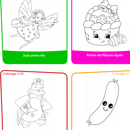
Panier de Pâques rigolo
Jolie petite fée
Coloriage n°20
Coloriage n°