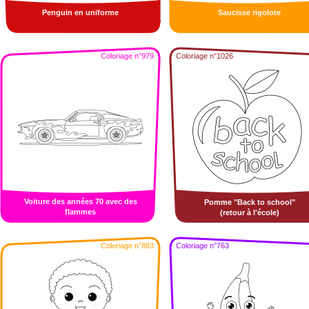
Penguin en uniforme
Saucisse rigolote
Coloriage n°979
Coloriage n°1026
Voiture des années 70 avec des
Pomme "Back to school"
flammes
(retour à l'école)
Coloriage n°883
Coloriage n°763