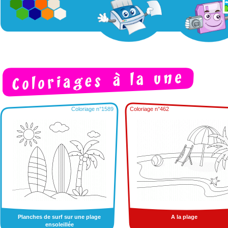
Coloriage n°1589
Coloriage n°462
Planches de surf sur une plage
A la plage
ensoleillée