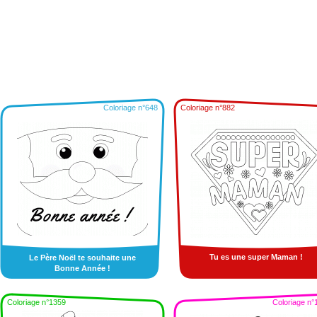
Coloriage n°648
Coloriage n°882
Tu es une super Maman !
Le Père Noël te souhaite une
Bonne Année !
Coloriage n°1359
Coloriage n°