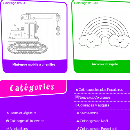
Coloriage n°551
Coloriage n°1318
Arc-en-ciel rigolo
Mini-grue mobile à chenilles
🔥Coloriages les plus Populaires
🆕Nouveaux Coloriages
✨Coloriages Magiques
🌷Fleurs et végétaux
🍀Saint-Patrick
🎃Coloriages d'Halloween
🎄Coloriages de Noël
🎨Art et artistes
🏀Coloriages de Basket-ball