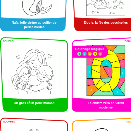
Naïa, jolie sirène au collier de
Élodie, la fée des coccinelles
perles bleues
nouveau
nou
Coloriage Magique
1
2
3
4
5
Un gros câlin pour maman
Le chiffre zéro en vitrail
moderne
nouveau
nou