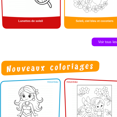
Lunettes de soleil
Soleil, ciel bleu et cocotiers
Voir tous le
nouveau
nouveau