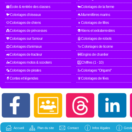
🏫École & rentrée des classes
🐄Coloriages de la ferme
🐦Coloriages d'oiseaux
🐬Mammifères marins
🐶Coloriages de chiens
👧Coloriages de filles
👸Coloriages de princesses
👽Aliens et extraterrestres
💖Coloriages sur l'amour
🤖Coloriages de robots
🦁Coloriages d'animaux
🦄 Coloriages de licorne
🚜Coloriages de tracteur
🚧Engins de chantier
🛵Coloriages motos & scooters
1️⃣Chiffres (1 - 10)
🦜Coloriages de pirates
🦢Coloriages "Origami"
🧙Contes et légendes
🧚Coloriages de fées
Accueil
Plan du site
Contact
Infos légales
Gesti