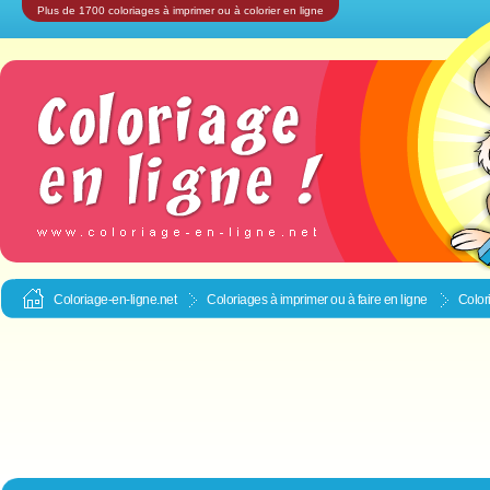
Plus de 1700 coloriages à imprimer ou à colorier en ligne
Coloriage-en-ligne.net
Coloriages à imprimer ou à faire en ligne
Color