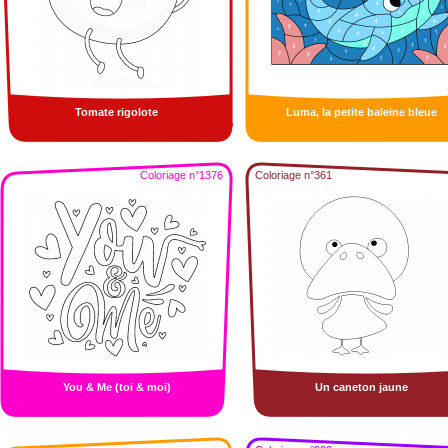
Tomate rigolote
Luma, la petite baleine bleue
Coloriage n°1376
Coloriage n°361
You & Me (toi & moi)
Un caneton jaune