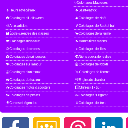
✨Coloriages Magiques
🌷Fleurs et végétaux
🍀Saint-Patrick
🎃Coloriages d'Halloween
🎄Coloriages de Noël
🎨Art et artistes
🏀Coloriages de Basket-ball
🏫École & rentrée des classes
🐄Coloriages de la ferme
🐦Coloriages d'oiseaux
🐬Mammifères marins
🐶Coloriages de chiens
👧Coloriages de filles
👸Coloriages de princesses
👽Aliens et extraterrestres
💖Coloriages sur l'amour
🤖Coloriages de robots
🦁Coloriages d'animaux
🦄 Coloriages de licorne
🚜Coloriages de tracteur
🚧Engins de chantier
🛵Coloriages motos & scooters
1️⃣Chiffres (1 - 10)
🦜Coloriages de pirates
🦢Coloriages "Origami"
🧙Contes et légendes
🧚Coloriages de fées