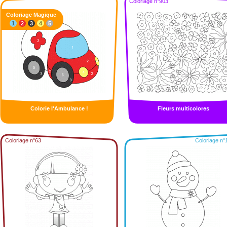
Coloriage n°903
Coloriage Magique
1
2
3
4
5
Colorie l'Ambulance !
Fleurs multicolores
Coloriage n°63
Coloriage n°