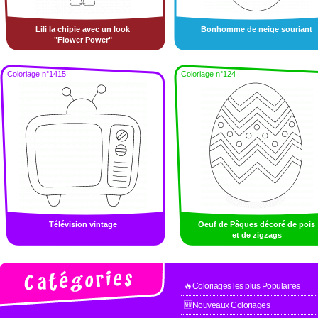
Lili la chipie avec un look
Bonhomme de neige souriant
"Flower Power"
Coloriage n°1415
Coloriage n°124
Télévision vintage
Oeuf de Pâques décoré de pois
et de zigzags
🔥Coloriages les plus Populaires
🆕Nouveaux Coloriages