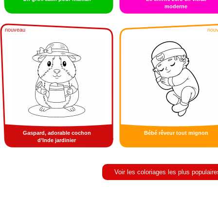
moderne
nouveau
nou
Gaspard, adorable cochon
Bébé rêveur tout mignon
d’Inde jardinier
Voir les coloriages les plus populaire