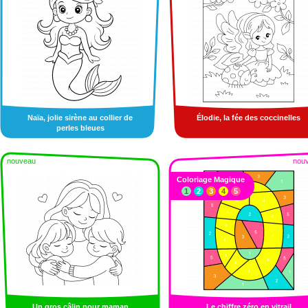
Naïa, jolie sirène au collier de
Élodie, la fée des coccinelles
perles bleues
nouveau
nou
Coloriage Magique
1
2
3
4
5
Un gros câlin pour maman
Le chiffre zéro en vitrail