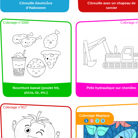
Citrouille émoticône
Citrouille avec un chapeau de
d'Halloween
sorcier
Coloriage n°1660
Coloriage n
Nourriture kawaii (poulet frit,
Pelle hydraulique sur chenilles
pizza, riz, etc.)
Coloriage n°817
Coloriage Magique
1
2
3
4