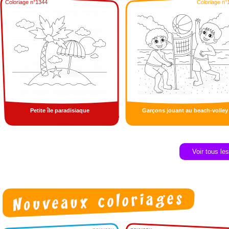
Coloriage n°1344
Coloriage n°
Petite île paradisiaque
Garçons jouant au beach-volley
Voir tous le