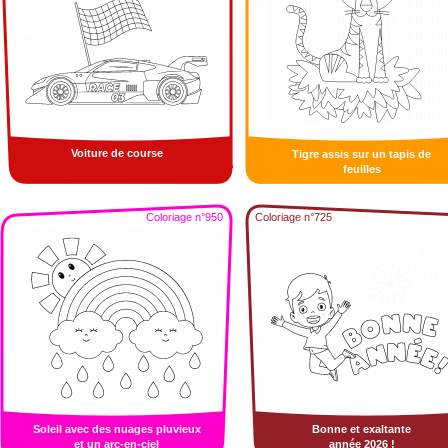
Voiture de course
Tigre assis sur un tapis de
feuilles
Coloriage n°950
Coloriage n°725
Soleil avec des nuages pluvieux
Bonne et exaltante
et un arc-en-ciel
année 2026 !