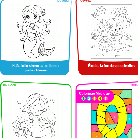
nouveau
nouveau
Naïa, jolie sirène au collier de
Élodie, la fée des coccinelles
perles bleues
nouveau
nou
Coloriage Magique
1
2
3
4
5