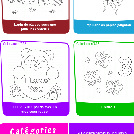
Lapin de pâques sous une
Papillons en papier (origami)
pluie les confettis
Coloriage n°922
Coloriage n°815
I LOVE YOU (panda avec un
Chiffre 3
gros cœur rouge)
🔥Coloriages les plus Populaires