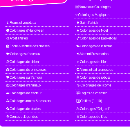
🆕Nouveaux Coloriages
✨Coloriages Magiques
🌷Fleurs et végétaux
🍀Saint-Patrick
🎃Coloriages d'Halloween
🎄Coloriages de Noël
🎨Art et artistes
🏀Coloriages de Basket-ball
🏫École & rentrée des classes
🐄Coloriages de la ferme
🐦Coloriages d'oiseaux
🐬Mammifères marins
🐶Coloriages de chiens
👧Coloriages de filles
👸Coloriages de princesses
👽Aliens et extraterrestres
💖Coloriages sur l'amour
🤖Coloriages de robots
🦁Coloriages d'animaux
🦄 Coloriages de licorne
🚜Coloriages de tracteur
🚧Engins de chantier
🛵Coloriages motos & scooters
1️⃣Chiffres (1 - 10)
🦜Coloriages de pirates
🦢Coloriages "Origami"
🧙Contes et légendes
🧚Coloriages de fées