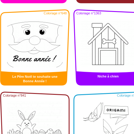
Coloriage n°648
Coloriage n°1363
Niche à chien
Le Père Noël te souhaite une
Bonne Année !
Coloriage n°841
Coloriage n