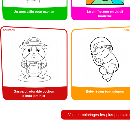
Un gros câlin pour maman
Le chiffre zéro en vitrail
moderne
nouveau
nou
Gaspard, adorable cochon
Bébé rêveur tout mignon
d’Inde jardinier
Voir les coloriages les plus populaire