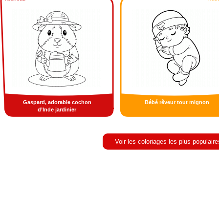
Gaspard, adorable cochon
Bébé rêveur tout mignon
d’Inde jardinier
Voir les coloriages les plus populaire