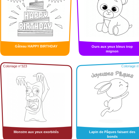
Gâteau HAPPY BIRTHDAY
Ours aux yeux bleus trop
mignon
Coloriage n°323
Coloriage n
Monstre aux yeux exorbités
Lapin de Pâques faisant des
bonds