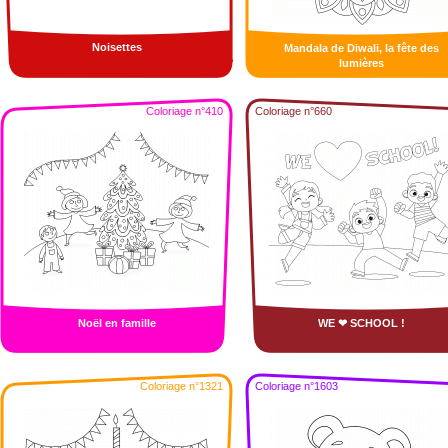
Noisettes
Mandala de Diwali, la fête des
lumières
Coloriage n°410
Coloriage n°660
Noël en famille
WE ❤ SCHOOL !
Coloriage n°1321
Coloriage n°1603