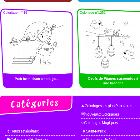
Coloriage n°416
Coloriage n°1251
Oeufs de Pâques suspendus à
Petit lutin tirant une luge...
une branche
🔥Coloriages les plus Populaires
🆕Nouveaux Coloriages
✨Coloriages Magiques
🌷Fleurs et végétaux
🍀Saint-Patrick
🎃Coloriages d'Halloween
🎄Coloriages de Noël