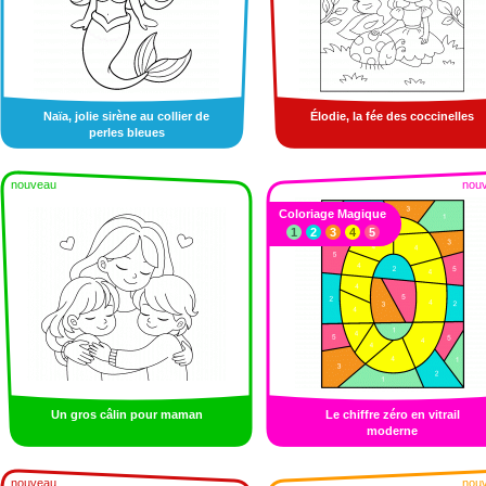
Naïa, jolie sirène au collier de
Élodie, la fée des coccinelles
perles bleues
nouveau
nou
Coloriage Magique
1
2
3
4
5
Un gros câlin pour maman
Le chiffre zéro en vitrail
moderne
nouveau
nou