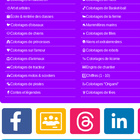
🎨Art et artistes
🏀Coloriages de Basket-ball
🏫École & rentrée des classes
🐄Coloriages de la ferme
🐦Coloriages d'oiseaux
🐬Mammifères marins
🐶Coloriages de chiens
👧Coloriages de filles
👸Coloriages de princesses
👽Aliens et extraterrestres
💖Coloriages sur l'amour
🤖Coloriages de robots
🦁Coloriages d'animaux
🦄 Coloriages de licorne
🚜Coloriages de tracteur
🚧Engins de chantier
🛵Coloriages motos & scooters
1️⃣Chiffres (1 - 10)
🦜Coloriages de pirates
🦢Coloriages "Origami"
🧙Contes et légendes
🧚Coloriages de fées