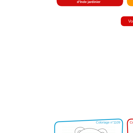
d’Inde jardinier
Vo
Coloriage n°1109
Co