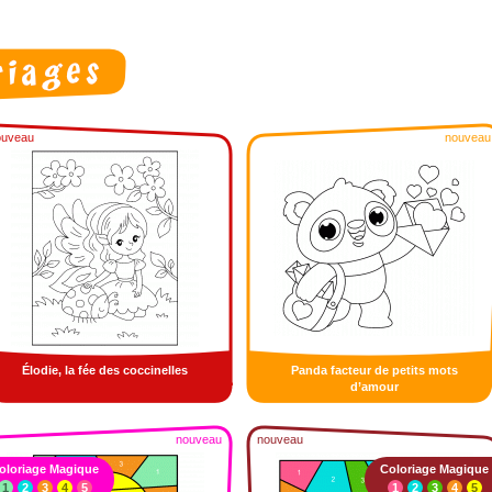
ouveau
nouveau
Élodie, la fée des coccinelles
Panda facteur de petits mots
d’amour
nouveau
nouveau
oloriage Magique
Coloriage Magique
1
2
3
4
5
1
2
3
4
5