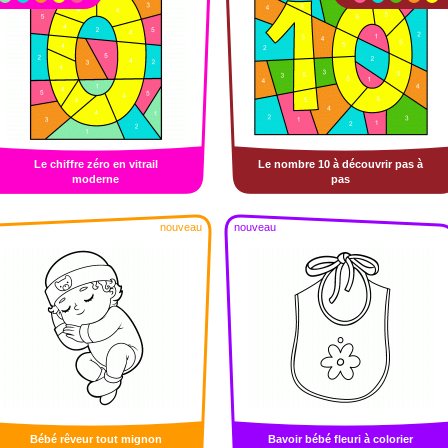
Le chiffre zéro en vitrail
Le nombre 10 à découvrir pas à
moderne
pas
nouveau
nouveau
Bébé rêveur tout mignon
Bavoir bébé fleuri à colorier