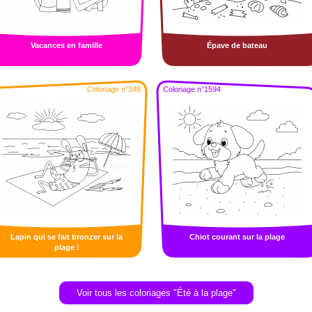
Vacances en famille
Épave de bateau
Coloriage n°348
Coloriage n°1594
Lapin qui se fait bronzer sur la
Chiot courant sur la plage
plage !
Voir tous les coloriages "Été à la plage"