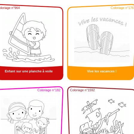
loriage n°964
Coloriage n°176
Enfant sur une planche à voile
Vive les vacances !
Coloriage n°182
Coloriage n°1592