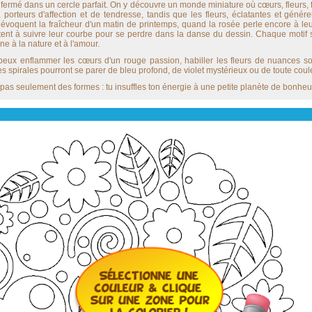
rmé dans un cercle parfait. On y découvre un monde miniature où cœurs, fleurs, fe
orteurs d'affection et de tendresse, tandis que les fleurs, éclatantes et génér
, évoquent la fraîcheur d'un matin de printemps, quand la rosée perle encore à le
nvitent à suivre leur courbe pour se perdre dans la danse du dessin. Chaque motif
ne à la nature et à l'amour.
 peux enflammer les cœurs d'un rouge passion, habiller les fleurs de nuances s
 Les spirales pourront se parer de bleu profond, de violet mystérieux ou de toute coule
 pas seulement des formes : tu insuffles ton énergie à une petite planète de bonheu