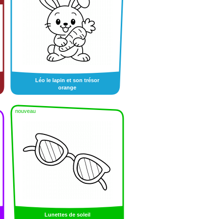
Léo le lapin et son trésor
orange
nouveau
Lunettes de soleil