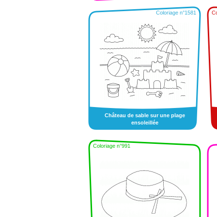
Coloriage n°1581
Co
Château de sable sur une plage
ensoleillée
Coloriage n°991