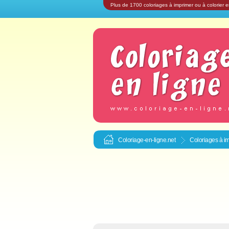
Plus de 1700 coloriages à imprimer ou à colorier e
Coloriage-en-ligne.net
Coloriages à im