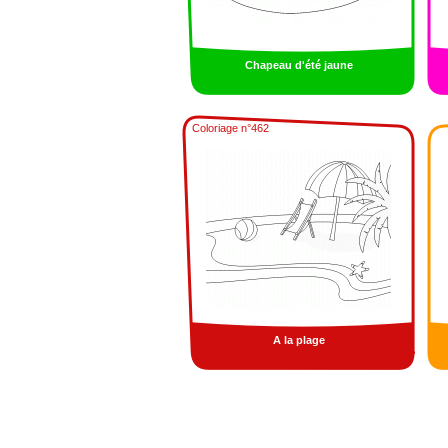
Chapeau d'été jaune
Coloriage n°462
A la plage