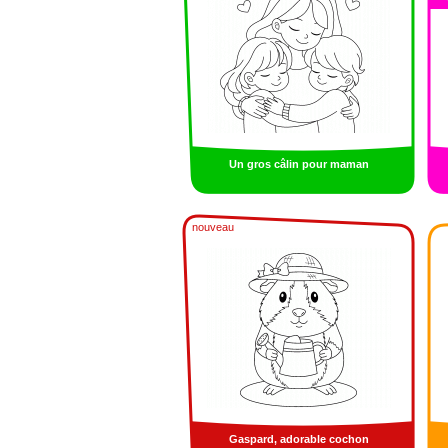
Un gros câlin pour maman
nouveau
Gaspard, adorable cochon