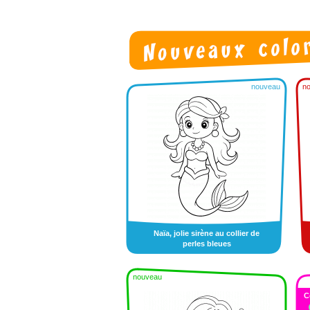
nouveau
n
Naïa, jolie sirène au collier de
perles bleues
nouveau
C