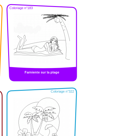
Coloriage n°183
Farniente sur la plage
Coloriage n°322