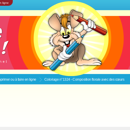
n ligne
primer ou à faire en ligne
Coloriage n°1324 - Composition florale avec des cœurs