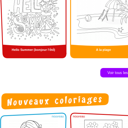
Hello Summer (bonjour l'été)
A la plage
Voir tous le
nouveau
nouveau