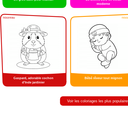
moderne
nouveau
nou
Gaspard, adorable cochon
Bébé rêveur tout mignon
d’Inde jardinier
Voir les coloriages les plus populaire