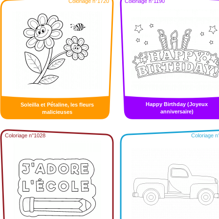
Coloriage n°1720
Coloriage n°1190
Happy Birthday (Joyeux
Soleilla et Pétaline, les fleurs
anniversaire)
malicieuses
Coloriage n°1028
Coloriage n