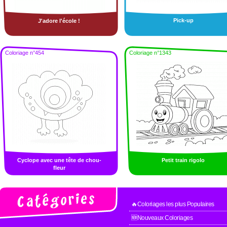
Pick-up
J'adore l'école !
Coloriage n°454
Coloriage n°1343
Cyclope avec une tête de chou-
Petit train rigolo
fleur
🔥Coloriages les plus Populaires
🆕Nouveaux Coloriages