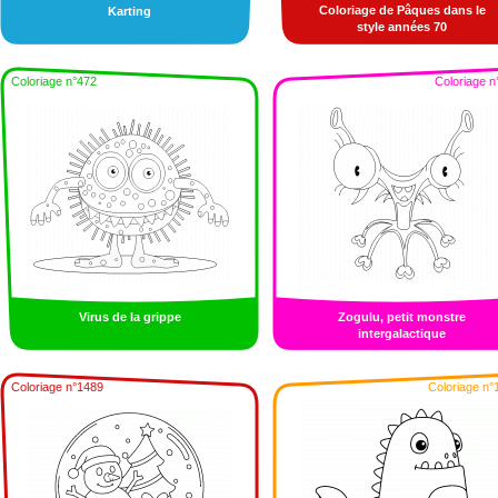
Coloriage de Pâques dans le
Karting
style années 70
Coloriage n°472
Coloriage n
Virus de la grippe
Zogulu, petit monstre
intergalactique
Coloriage n°1489
Coloriage n°