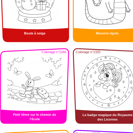
Boule à neige
Monstre rigolo
Coloriage n°1266
Coloriage n°1320
Petit lièvre sur le chemin de
Le badge magique du Royaume
l'école
des Licornes