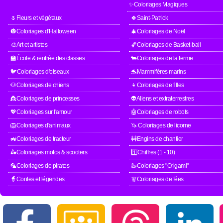
✨Coloriages Magiques
🌷Fleurs et végétaux
🍀Saint-Patrick
🎃Coloriages d'Halloween
🎄Coloriages de Noël
🎨Art et artistes
🏀Coloriages de Basket-ball
🏫École & rentrée des classes
🐄Coloriages de la ferme
🐦Coloriages d'oiseaux
🐬Mammifères marins
🐶Coloriages de chiens
👧Coloriages de filles
👸Coloriages de princesses
👽Aliens et extraterrestres
💖Coloriages sur l'amour
🤖Coloriages de robots
🦁Coloriages d'animaux
🦄 Coloriages de licorne
🚜Coloriages de tracteur
🚧Engins de chantier
🛵Coloriages motos & scooters
1️⃣Chiffres (1 - 10)
🦜Coloriages de pirates
🦢Coloriages "Origami"
🧙Contes et légendes
🧚Coloriages de fées