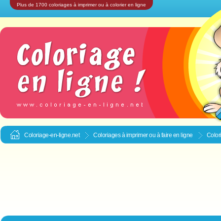
Plus de 1700 coloriages à imprimer ou à colorier en ligne
Coloriage-en-ligne.net
Coloriages à imprimer ou à faire en ligne
Colori