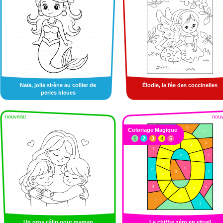
Naïa, jolie sirène au collier de
Élodie, la fée des coccinelles
perles bleues
nouveau
nou
Coloriage Magique
1
2
3
4
5
Un gros câlin pour maman
Le chiffre zéro en vitrail