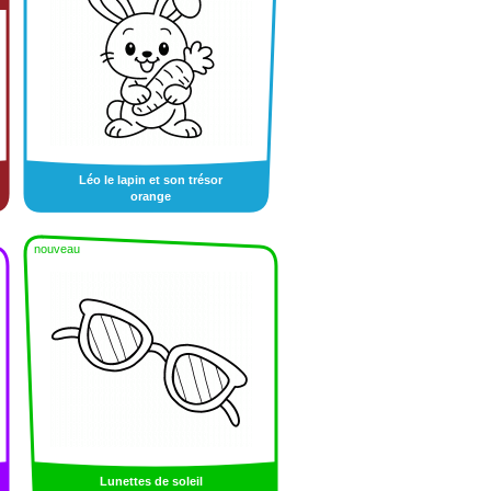
Léo le lapin et son trésor
orange
nouveau
Lunettes de soleil