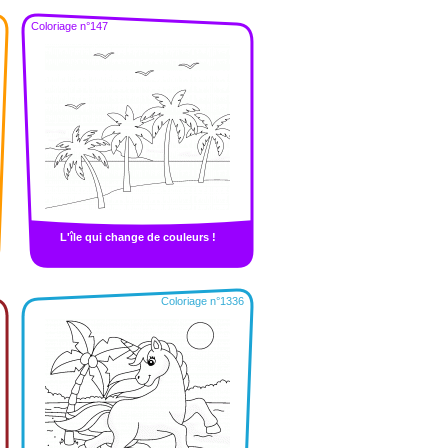
Coloriage n°147
L'île qui change de couleurs !
Coloriage n°1336