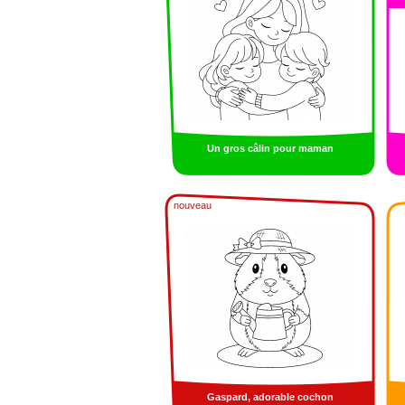
Un gros câlin pour maman
nouveau
Gaspard, adorable cochon