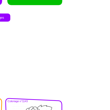
ges
Coloriage n°1143