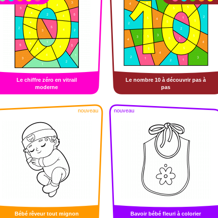
Le chiffre zéro en vitrail
Le nombre 10 à découvrir pas à
moderne
pas
nouveau
nouveau
Bébé rêveur tout mignon
Bavoir bébé fleuri à colorier