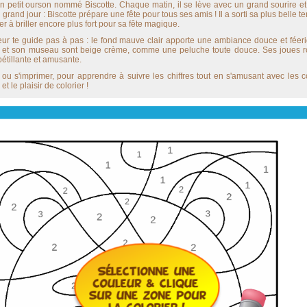
n petit ourson nommé Biscotte. Chaque matin, il se lève avec un grand sourire et 
 grand jour : Biscotte prépare une fête pour tous ses amis ! Il a sorti sa plus belle te
der à briller encore plus fort pour sa fête magique.
r te guide pas à pas : le fond mauve clair apporte une ambiance douce et féeriq
les et son museau sont beige crème, comme une peluche toute douce. Ses joues ros
étillante et amusante.
u s'imprimer, pour apprendre à suivre les chiffres tout en s'amusant avec les c
 le plaisir de colorier !