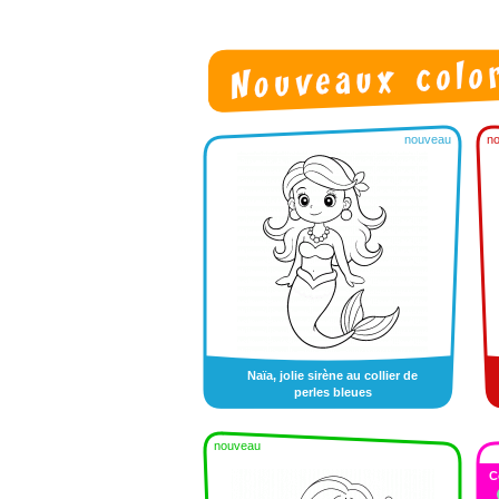
nouveau
n
Naïa, jolie sirène au collier de
perles bleues
nouveau
C