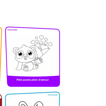
nouveau
Petit panda plein d’amour
nouveau