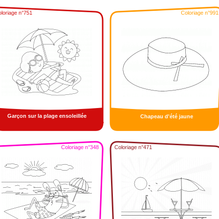
loriage n°751
Coloriage n°991
Garçon sur la plage ensoleillée
Chapeau d'été jaune
Coloriage n°348
Coloriage n°471