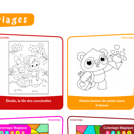
ouveau
nouveau
Élodie, la fée des coccinelles
Panda facteur de petits mots
d’amour
nouveau
nouveau
oloriage Magique
Coloriage Magique
1
2
3
4
5
1
2
3
4
5