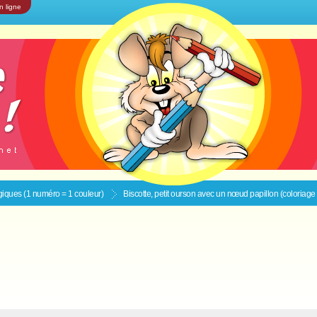
n ligne
iques (1 numéro = 1 couleur)
Biscotte, petit ourson avec un nœud papillon (coloriag