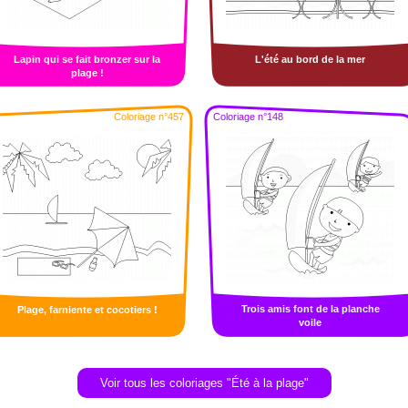
Lapin qui se fait bronzer sur la
L'été au bord de la mer
plage !
Coloriage n°457
Coloriage n°148
Trois amis font de la planche
Plage, farniente et cocotiers !
voile
Voir tous les coloriages "Été à la plage"