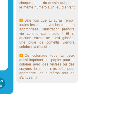
chaque partie du dessin qui porte
le même numéro ! Un jeu d’enfant
!
Une fois que tu auras rempli
toutes les zones avec les couleurs
appropriées, l'illustration prendra
vie comme par magie ! Et si
aucune erreur ne s’est glissée,
une pluie de confettis viendra
célébrer ta réussite !
Ce coloriage (que tu peux
aussi imprimer sur papier pour le
colorier avec des feutres ou des
crayons de couleur), est idéal pour
apprendre les numéros tout en
s'amusant !