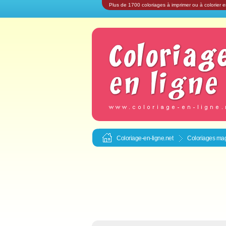
Plus de 1700 coloriages à imprimer ou à colorier e
Coloriage-en-ligne.net
Coloriages mag