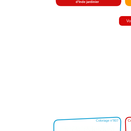
d’Inde jardinier
Vo
Coloriage n°807
Co