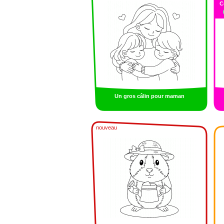
C
Un gros câlin pour maman
nouveau