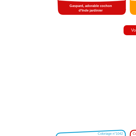
Gaspard, adorable cochon
d’Inde jardinier
Vo
Coloriage n°1042
Co