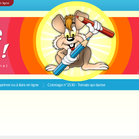
n ligne
primer ou à faire en ligne
Coloriage n°1530 - Tomate qui danse