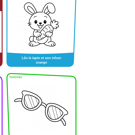
Léo le lapin et son trésor
orange
nouveau