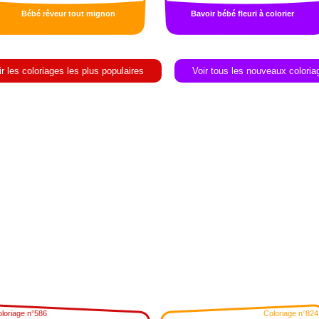
Bébé rêveur tout mignon
Bavoir bébé fleuri à colorier
ir les coloriages les plus populaires
Voir tous les nouveaux coloria
loriage n°586
Coloriage n°824