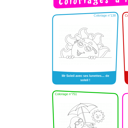
Coloriage n°138
Co
Mr Soleil avec ses lunettes… de
soleil !
Coloriage n°751