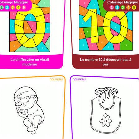
oloriage Magique
Coloriage Magique
1
2
3
4
5
1
2
3
4
5
Le chiffre zéro en vitrail
Le nombre 10 à découvrir pas à
moderne
pas
nouveau
nouveau