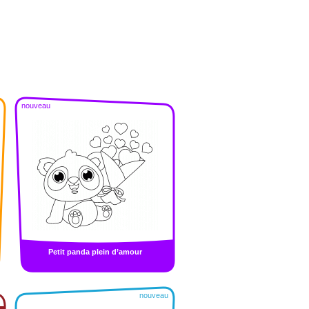
nouveau
Petit panda plein d’amour
nouveau