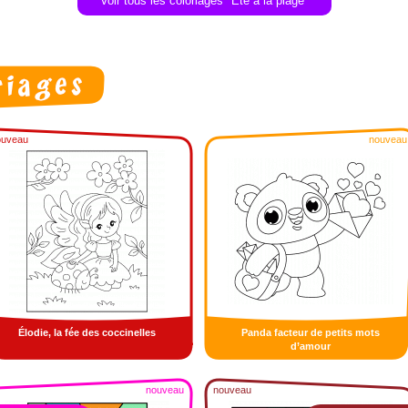
Voir tous les coloriages "Été à la plage"
ouveau
nouveau
Élodie, la fée des coccinelles
Panda facteur de petits mots
d’amour
nouveau
nouveau