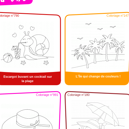
loriage n°790
Coloriage n°147
L'île qui change de couleurs !
Escargot buvant un cocktail sur
la plage
Coloriage n°991
Coloriage n°180