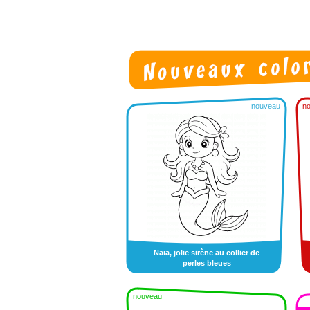
nouveau
n
Naïa, jolie sirène au collier de
perles bleues
nouveau