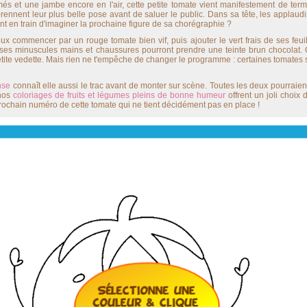
fermés et une jambe encore en l'air, cette petite tomate vient manifestement de t
rennent leur plus belle pose avant de saluer le public. Dans sa tête, les applaud
nt en train d'imaginer la prochaine figure de sa chorégraphie ?
ux commencer par un rouge tomate bien vif, puis ajouter le vert frais de ses feui
 ses minuscules mains et chaussures pourront prendre une teinte brun chocolat.
petite vedette. Mais rien ne t'empêche de changer le programme : certaines tomates
nse
connaît elle aussi le trac avant de monter sur scène. Toutes les deux pourraien
 nos
coloriages de fruits et légumes pleins de bonne humeur
offrent un joli choi
 prochain numéro de cette tomate qui ne tient décidément pas en place !