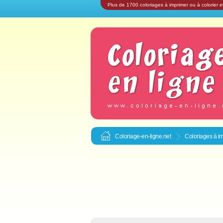
Plus de 1700 coloriages à imprimer ou à colorier e
Coloriage-en-ligne.net
Coloriages à im