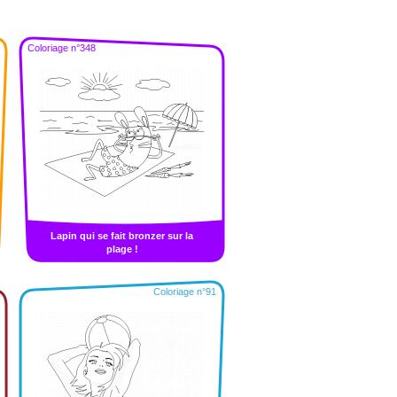
Coloriage n°348
Lapin qui se fait bronzer sur la
plage !
Coloriage n°91