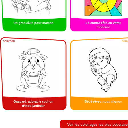
Un gros câlin pour maman
Le chiffre zéro en vitrail
moderne
nouveau
nou
Gaspard, adorable cochon
Bébé rêveur tout mignon
d’Inde jardinier
Voir les coloriages les plus populaire