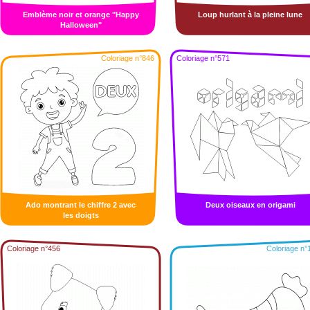
Emblème noir et orange "Happy
Loup hurlant à la pleine lune
Halloween"
Coloriage n°846
Coloriage n°571
Ado montrant le chiffre 2 avec
Deux oiseaux en origami
les doigts
Coloriage n°456
Coloriage n°