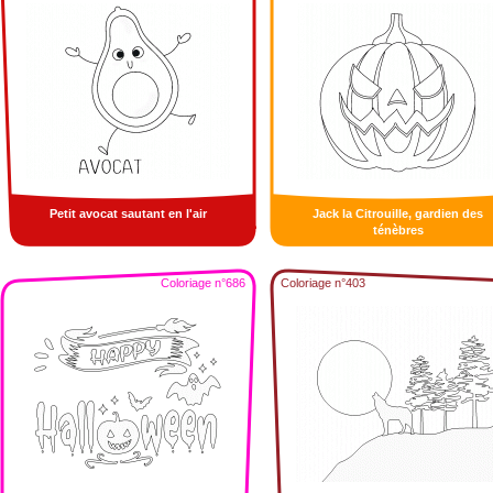
Petit avocat sautant en l'air
Jack la Citrouille, gardien des
ténèbres
Coloriage n°686
Coloriage n°403