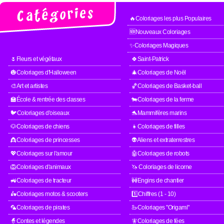
🔥Coloriages les plus Populaires
🆕Nouveaux Coloriages
✨Coloriages Magiques
🌷Fleurs et végétaux
🍀Saint-Patrick
🎃Coloriages d'Halloween
🎄Coloriages de Noël
🎨Art et artistes
🏀Coloriages de Basket-ball
🏫École & rentrée des classes
🐄Coloriages de la ferme
🐦Coloriages d'oiseaux
🐬Mammifères marins
🐶Coloriages de chiens
👧Coloriages de filles
👸Coloriages de princesses
👽Aliens et extraterrestres
💖Coloriages sur l'amour
🤖Coloriages de robots
🦁Coloriages d'animaux
🦄 Coloriages de licorne
🚜Coloriages de tracteur
🚧Engins de chantier
🛵Coloriages motos & scooters
1️⃣Chiffres (1 - 10)
🦜Coloriages de pirates
🦢Coloriages "Origami"
🧙Contes et légendes
🧚Coloriages de fées