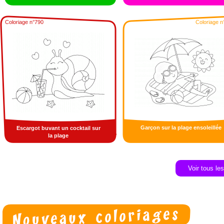
Coloriage n°790
Coloriage n
Garçon sur la plage ensoleillée
Escargot buvant un cocktail sur
la plage
Voir tous le