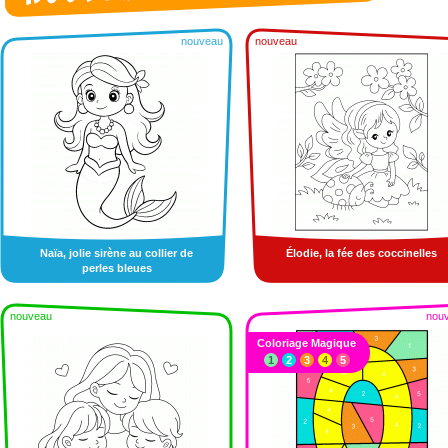
nouveau
nouveau
Naïa, jolie sirène au collier de
Élodie, la fée des coccinelles
perles bleues
nouveau
nou
Coloriage Magique
1
2
3
4
5