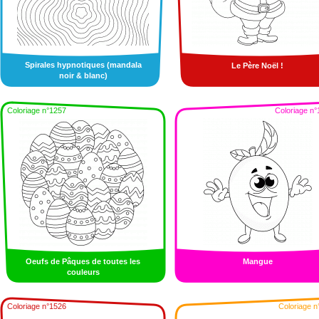
Spirales hypnotiques (mandala
Le Père Noël !
noir & blanc)
Coloriage n°1257
Coloriage n°
Oeufs de Pâques de toutes les
Mangue
couleurs
Coloriage n°1526
Coloriage n