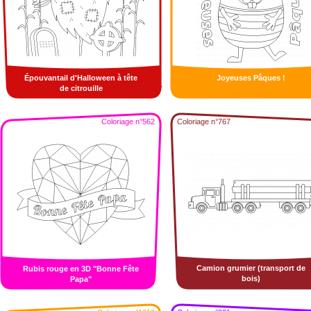
Épouvantail d'Halloween à tête
Joyeuses Pâques !
de citrouille
Coloriage n°562
Coloriage n°767
Camion grumier (transport de
Rubis rouge en 3D "Bonne Fête
bois)
Papa"