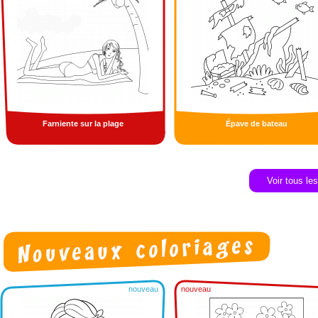
Farniente sur la plage
Épave de bateau
Voir tous le
nouveau
nouveau