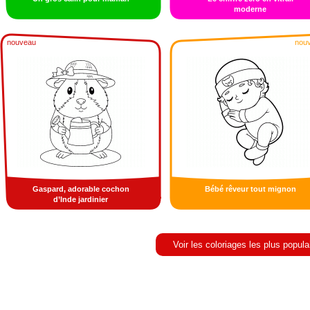
moderne
nouveau
nou
Gaspard, adorable cochon
Bébé rêveur tout mignon
d’Inde jardinier
Voir les coloriages les plus popula