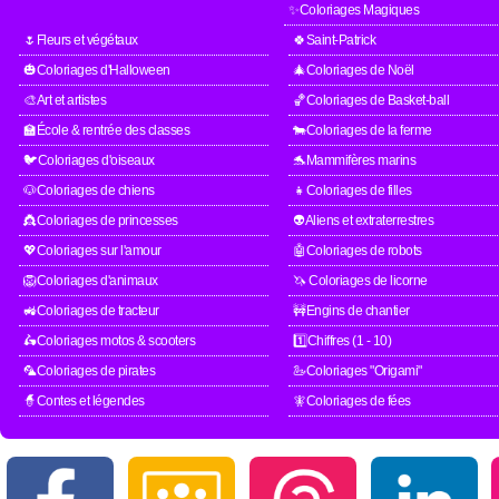
✨Coloriages Magiques
🌷Fleurs et végétaux
🍀Saint-Patrick
🎃Coloriages d'Halloween
🎄Coloriages de Noël
🎨Art et artistes
🏀Coloriages de Basket-ball
🏫École & rentrée des classes
🐄Coloriages de la ferme
🐦Coloriages d'oiseaux
🐬Mammifères marins
🐶Coloriages de chiens
👧Coloriages de filles
👸Coloriages de princesses
👽Aliens et extraterrestres
💖Coloriages sur l'amour
🤖Coloriages de robots
🦁Coloriages d'animaux
🦄 Coloriages de licorne
🚜Coloriages de tracteur
🚧Engins de chantier
🛵Coloriages motos & scooters
1️⃣Chiffres (1 - 10)
🦜Coloriages de pirates
🦢Coloriages "Origami"
🧙Contes et légendes
🧚Coloriages de fées