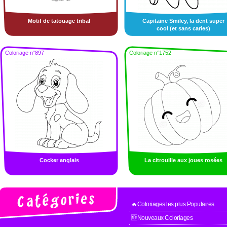
Motif de tatouage tribal
Capitaine Smiley, la dent super
cool (et sans caries)
Coloriage n°897
Coloriage n°1752
Cocker anglais
La citrouille aux joues rosées
🔥Coloriages les plus Populaires
🆕Nouveaux Coloriages