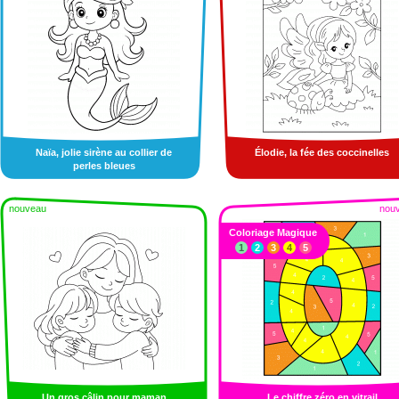
Naïa, jolie sirène au collier de
Élodie, la fée des coccinelles
perles bleues
nouveau
nou
Coloriage Magique
1
2
3
4
5
Un gros câlin pour maman
Le chiffre zéro en vitrail