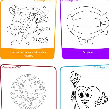
Coloriage n°1013
Coloriage n°831
Licorne arc-en-ciel dans les
Zeppelin
nuages
Coloriage n°583
Coloriage n°