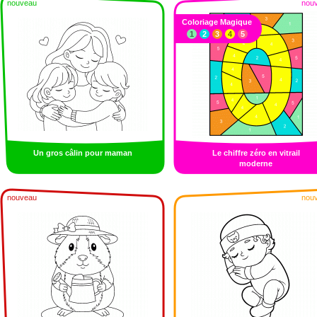
nouveau
nou
Coloriage Magique
1
2
3
4
5
Un gros câlin pour maman
Le chiffre zéro en vitrail
moderne
nouveau
nou