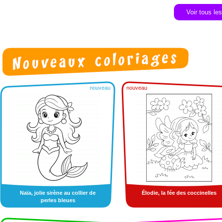
Voir tous le
nouveau
nouveau
Naïa, jolie sirène au collier de
Élodie, la fée des coccinelles
perles bleues