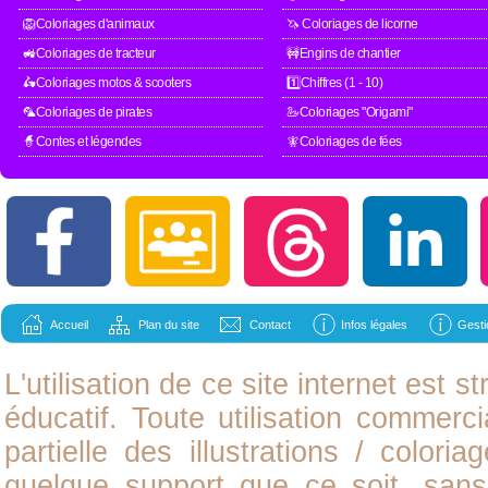
🦁Coloriages d'animaux
🦄 Coloriages de licorne
🚜Coloriages de tracteur
🚧Engins de chantier
🛵Coloriages motos & scooters
1️⃣Chiffres (1 - 10)
🦜Coloriages de pirates
🦢Coloriages "Origami"
🧙Contes et légendes
🧚Coloriages de fées
Accueil
Plan du site
Contact
Infos légales
Gesti
L'utilisation de ce site internet est
éducatif. Toute utilisation commerci
partielle des illustrations /
coloria
quelque support que ce soit, sans 