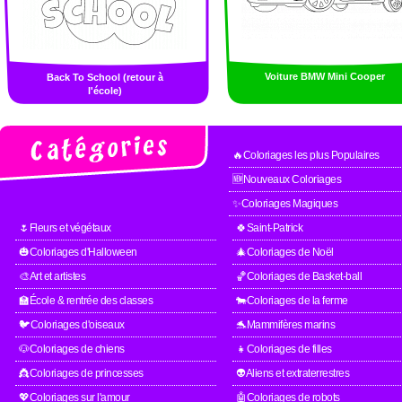
Voiture BMW Mini Cooper
Back To School (retour à
l'école)
🔥Coloriages les plus Populaires
🆕Nouveaux Coloriages
✨Coloriages Magiques
🌷Fleurs et végétaux
🍀Saint-Patrick
🎃Coloriages d'Halloween
🎄Coloriages de Noël
🎨Art et artistes
🏀Coloriages de Basket-ball
🏫École & rentrée des classes
🐄Coloriages de la ferme
🐦Coloriages d'oiseaux
🐬Mammifères marins
🐶Coloriages de chiens
👧Coloriages de filles
👸Coloriages de princesses
👽Aliens et extraterrestres
💖Coloriages sur l'amour
🤖Coloriages de robots