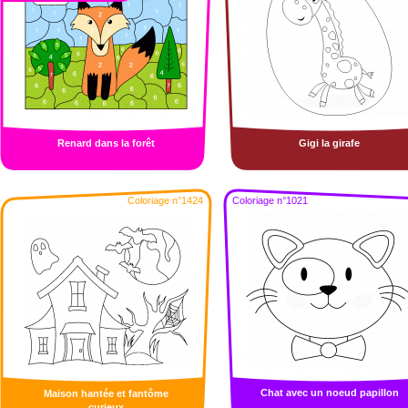
Renard dans la forêt
Gigi la girafe
Coloriage n°1424
Coloriage n°1021
Chat avec un noeud papillon
Maison hantée et fantôme
curieux