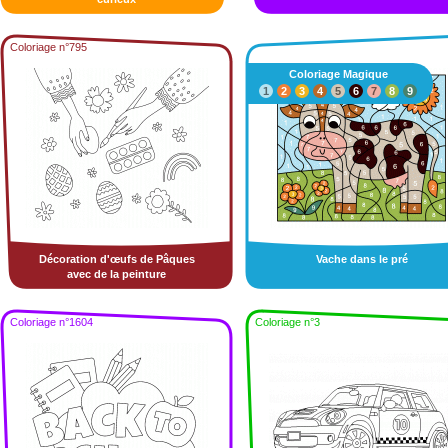
Coloriage n°795
Coloriage Magique
1
2
3
4
5
6
7
8
9
Décoration d'œufs de Pâques
Vache dans le pré
avec de la peinture
Coloriage n°1604
Coloriage n°3