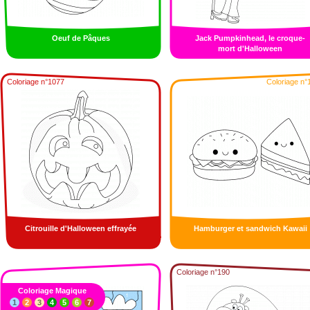
Oeuf de Pâques
Jack Pumpkinhead, le croque-
mort d'Halloween
Coloriage n°1077
Coloriage n°
Citrouille d'Halloween effrayée
Hamburger et sandwich Kawaii
Coloriage n°190
Coloriage Magique
1
2
3
4
5
6
7