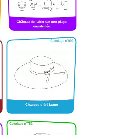
Château de sable sur une plage
ensoleillée
Coloriage n°991
Chapeau d'été jaune
Coloriage n°751