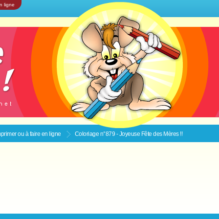
n ligne
primer ou à faire en ligne
Coloriage n°879 - Joyeuse Fête des Mères !!