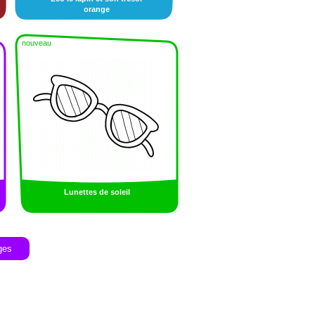
orange
nouveau
Lunettes de soleil
ges