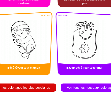
moderne
pas
nouveau
nouveau
Bébé rêveur tout mignon
Bavoir bébé fleuri à colorier
ir les coloriages les plus populaires
Voir tous les nouveaux coloria