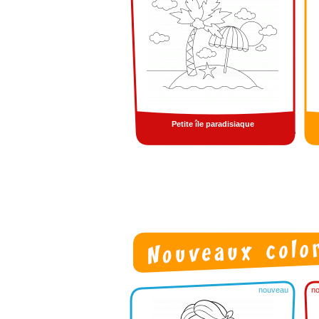
Petite île paradisiaque
nouveau
n