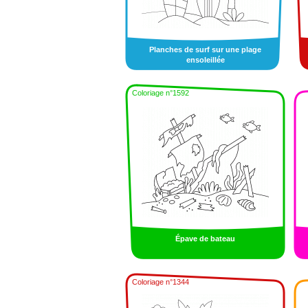
Planches de surf sur une plage
ensoleillée
Coloriage n°1592
Épave de bateau
Coloriage n°1344