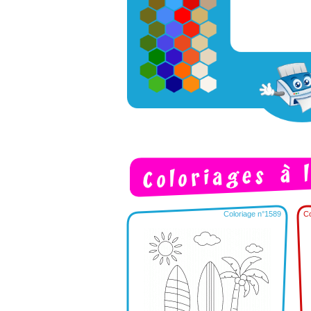
Coloriage n°1589
Co