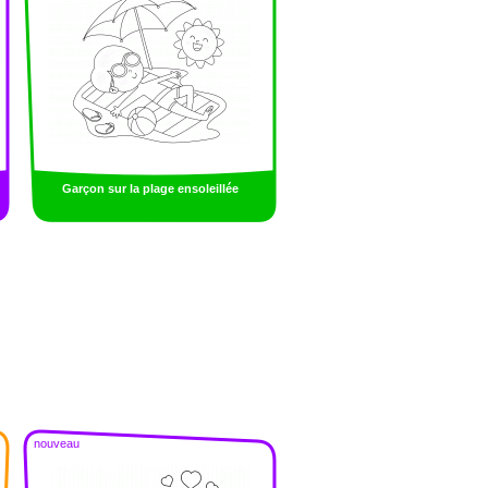
Garçon sur la plage ensoleillée
nouveau