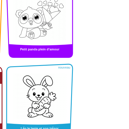
Petit panda plein d’amour
nouveau
Léo le lapin et son trésor