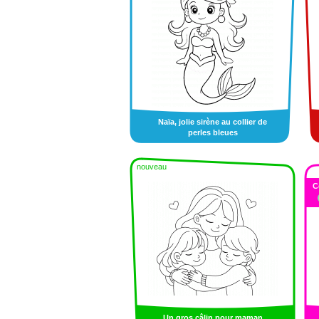
Naïa, jolie sirène au collier de
perles bleues
nouveau
C
Un gros câlin pour maman