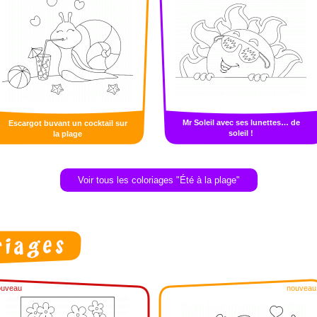
Mr Soleil avec ses lunettes… de
Escargot buvant un cocktail sur
soleil !
la plage
Voir tous les coloriages "Été à la plage"
ouveau
nouveau