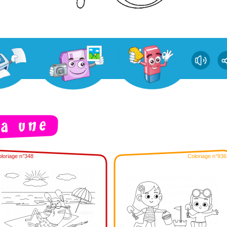
loriage n°348
Coloriage n°936