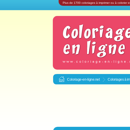
Plus de 1700 coloriages à imprimer ou à colorier e
Coloriage-en-ligne.net
Coloriages à im