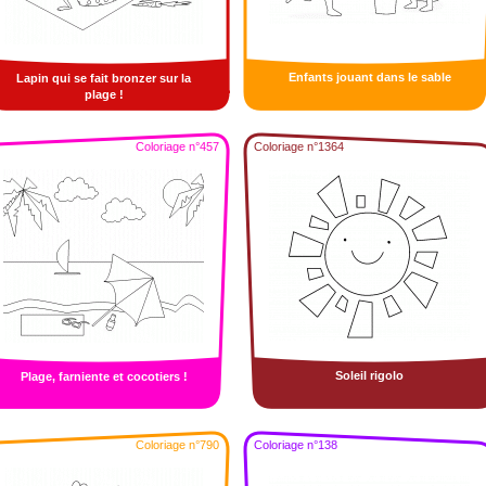
Enfants jouant dans le sable
Lapin qui se fait bronzer sur la
plage !
Coloriage n°457
Coloriage n°1364
Soleil rigolo
Plage, farniente et cocotiers !
Coloriage n°790
Coloriage n°138