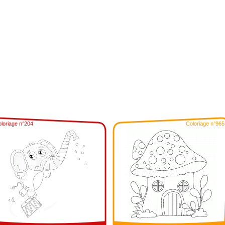
loriage n°204
Coloriage n°965