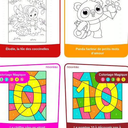
Élodie, la fée des coccinelles
Panda facteur de petits mots
d’amour
nouveau
nouveau
oloriage Magique
Coloriage Magique
1
2
3
4
5
1
2
3
4
5
Le chiffre zéro en vitrail
Le nombre 10 à découvrir pas à