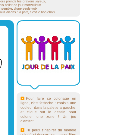
lors prends tes crayons joyeux,
ais briller ce jour merveilleux.
nsemble, d'une seule voix,
ous disons : la paix, c'est le bon choix.
Pour faire ce coloriage en
ligne, c'est fastoche : choisis une
couleur dans la palette à gauche,
et clique sur le dessin pour
colorier une zone ! Un jeu
d'enfant !
Tu peux t’inspirer du modèle
colorié ci-dessus, ou laisser libre