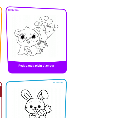
nouveau
Petit panda plein d’amour
nouveau