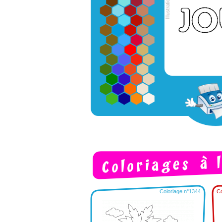
Coloriage n°1344
Co