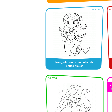
nouveau
n
Naïa, jolie sirène au collier de
perles bleues
nouveau
C