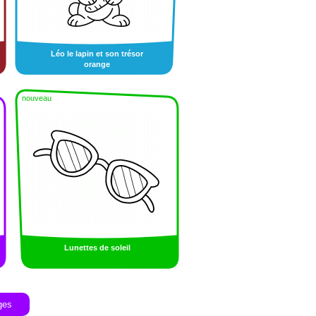
Léo le lapin et son trésor
orange
nouveau
Lunettes de soleil
ges