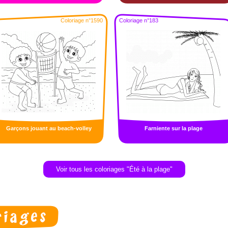
Coloriage n°1590
Coloriage n°183
Garçons jouant au beach-volley
Farniente sur la plage
Voir tous les coloriages "Été à la plage"