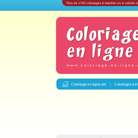
Plus de 1700 coloriages à imprimer ou à colorier e
Coloriage-en-ligne.net
Coloriages à im