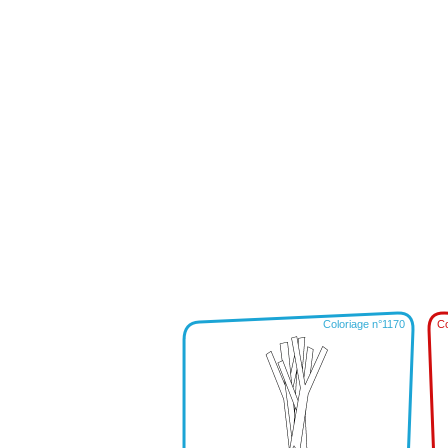
Coloriage n°1170
Co