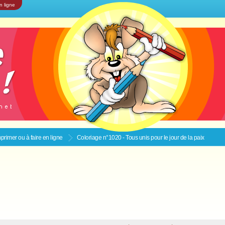
n ligne
primer ou à faire en ligne
Coloriage n°1020 - Tous unis pour le jour de la paix