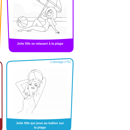
Jolie fille se relaxant à la plage
Coloriage n°91
Jolie fille qui joue au ballon sur
la plage