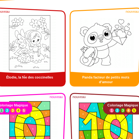
ouveau
nouveau
Élodie, la fée des coccinelles
Panda facteur de petits mots
d’amour
nouveau
nouveau
oloriage Magique
Coloriage Magique
1
2
3
4
5
1
2
3
4
5