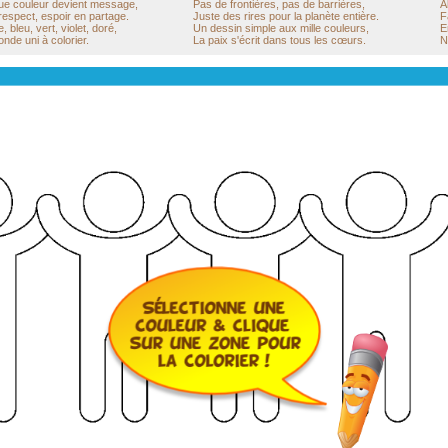
e couleur devient message,
Pas de frontières, pas de barrières,
A
 respect, espoir en partage.
Juste des rires pour la planète entière.
F
 bleu, vert, violet, doré,
Un dessin simple aux mille couleurs,
E
nde uni à colorier.
La paix s'écrit dans tous les cœurs.
N