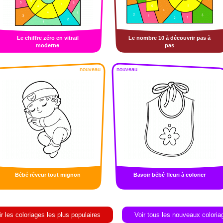
Le chiffre zéro en vitrail
Le nombre 10 à découvrir pas à
moderne
pas
nouveau
nouveau
Bébé rêveur tout mignon
Bavoir bébé fleuri à colorier
ir les coloriages les plus populaires
Voir tous les nouveaux coloria