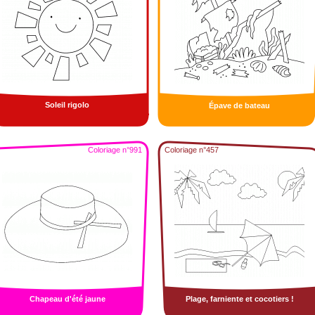
Soleil rigolo
Épave de bateau
Coloriage n°991
Coloriage n°457
Chapeau d'été jaune
Plage, farniente et cocotiers !