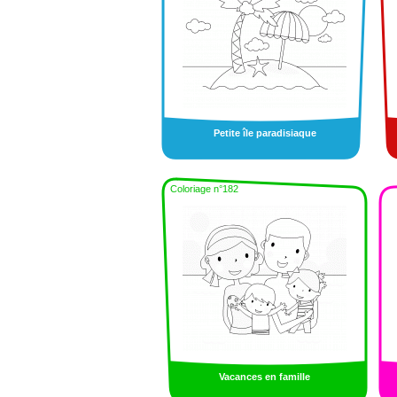
Petite île paradisiaque
Coloriage n°182
Vacances en famille