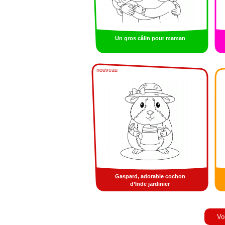
Un gros câlin pour maman
nouveau
Gaspard, adorable cochon
d’Inde jardinier
Vo