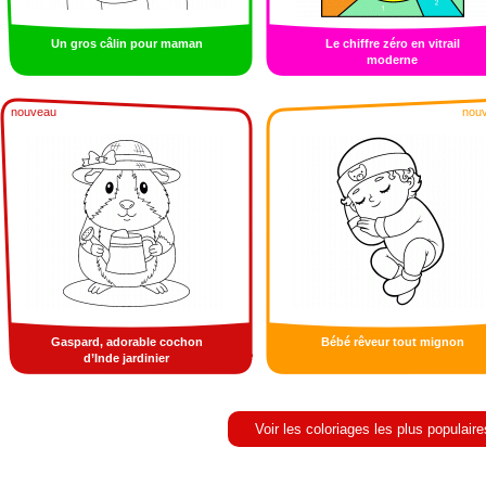
Un gros câlin pour maman
Le chiffre zéro en vitrail
moderne
nouveau
nou
Gaspard, adorable cochon
Bébé rêveur tout mignon
d’Inde jardinier
Voir les coloriages les plus populaire