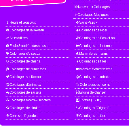
🆕Nouveaux Coloriages
✨Coloriages Magiques
🌷Fleurs et végétaux
🍀Saint-Patrick
🎃Coloriages d'Halloween
🎄Coloriages de Noël
🎨Art et artistes
🏀Coloriages de Basket-ball
🏫École & rentrée des classes
🐄Coloriages de la ferme
🐦Coloriages d'oiseaux
🐬Mammifères marins
🐶Coloriages de chiens
👧Coloriages de filles
👸Coloriages de princesses
👽Aliens et extraterrestres
💖Coloriages sur l'amour
🤖Coloriages de robots
🦁Coloriages d'animaux
🦄 Coloriages de licorne
🚜Coloriages de tracteur
🚧Engins de chantier
🛵Coloriages motos & scooters
1️⃣Chiffres (1 - 10)
🦜Coloriages de pirates
🦢Coloriages "Origami"
🧙Contes et légendes
🧚Coloriages de fées