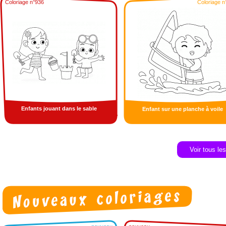
Coloriage n°936
Coloriage n
Enfants jouant dans le sable
Enfant sur une planche à voile
Voir tous le