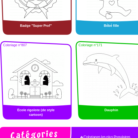
Badge "Super Prof"
Bébé fille
Coloriage n°807
Coloriage n°171
Ecole rigolote (de style
Dauphin
cartoon)
🔥Coloriages les plus Populaires