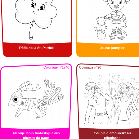
Trèfle de la St. Patrick
Jeune pompier
Coloriage n°1740
Coloriage n°90
Alebrije lapin fantastique aux
Couple d'amoureux au
plumes de paon
téléphone