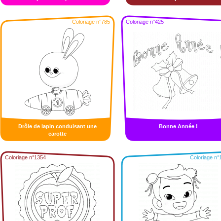
Coloriage n°785
Coloriage n°425
Drôle de lapin conduisant une
Bonne Année !
carotte
Coloriage n°1354
Coloriage n°