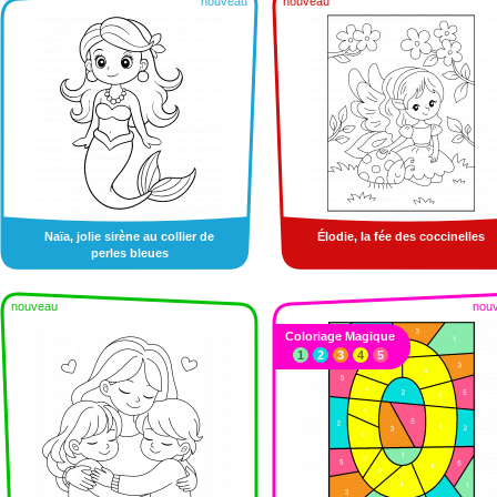
nouveau
nouveau
Naïa, jolie sirène au collier de
Élodie, la fée des coccinelles
perles bleues
nouveau
nou
Coloriage Magique
1
2
3
4
5