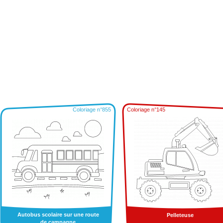
Coloriage n°855
Coloriage n°145
Autobus scolaire sur une route
Pelleteuse
de campagne