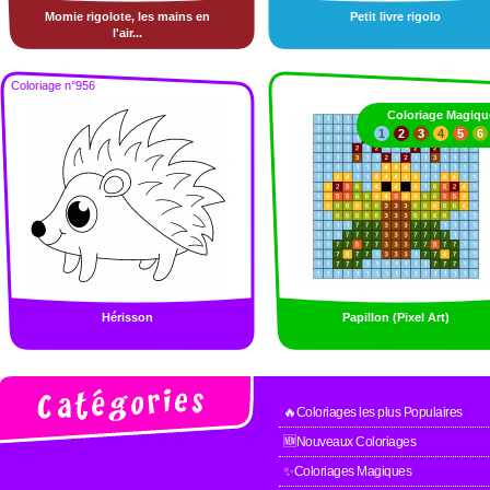
Momie rigolote, les mains en
Petit livre rigolo
l'air...
Coloriage n°956
Coloriage Magiqu
1
2
3
4
5
6
Hérisson
Papillon (Pixel Art)
🔥Coloriages les plus Populaires
🆕Nouveaux Coloriages
✨Coloriages Magiques