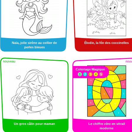
Naïa, jolie sirène au collier de
Élodie, la fée des coccinelles
perles bleues
nouveau
nou
Coloriage Magique
1
2
3
4
5
Un gros câlin pour maman
Le chiffre zéro en vitrail
moderne