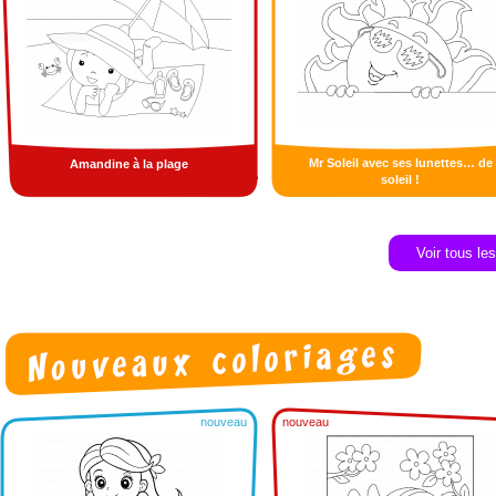
Mr Soleil avec ses lunettes… de
Amandine à la plage
soleil !
Voir tous le
nouveau
nouveau