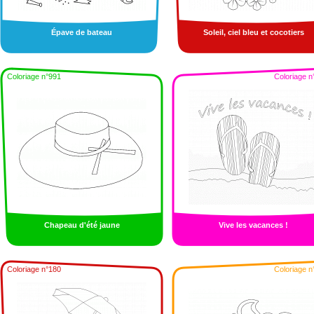
Épave de bateau
Soleil, ciel bleu et cocotiers
Coloriage n°991
Coloriage n
Chapeau d'été jaune
Vive les vacances !
Coloriage n°180
Coloriage n