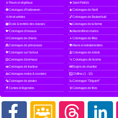
🌷Fleurs et végétaux
🍀Saint-Patrick
🎃Coloriages d'Halloween
🎄Coloriages de Noël
🎨Art et artistes
🏀Coloriages de Basket-ball
🏫École & rentrée des classes
🐄Coloriages de la ferme
🐦Coloriages d'oiseaux
🐬Mammifères marins
🐶Coloriages de chiens
👧Coloriages de filles
👸Coloriages de princesses
👽Aliens et extraterrestres
💖Coloriages sur l'amour
🤖Coloriages de robots
🦁Coloriages d'animaux
🦄 Coloriages de licorne
🚜Coloriages de tracteur
🚧Engins de chantier
🛵Coloriages motos & scooters
1️⃣Chiffres (1 - 10)
🦜Coloriages de pirates
🦢Coloriages "Origami"
🧙Contes et légendes
🧚Coloriages de fées