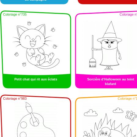
Coloriage n°735
Coloriage n
Petit chat qui rit aux éclats
Sorcière d'Halloween au teint
blafard
Coloriage n°983
Coloriage n°