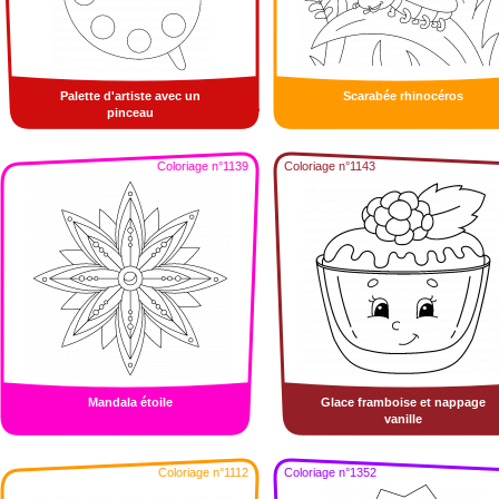
Palette d'artiste avec un
Scarabée rhinocéros
pinceau
Coloriage n°1139
Coloriage n°1143
Mandala étoile
Glace framboise et nappage
vanille
Coloriage n°1112
Coloriage n°1352