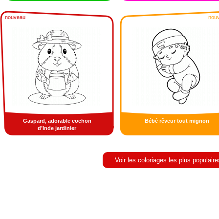
nouveau
nou
Gaspard, adorable cochon
Bébé rêveur tout mignon
d’Inde jardinier
Voir les coloriages les plus populaire