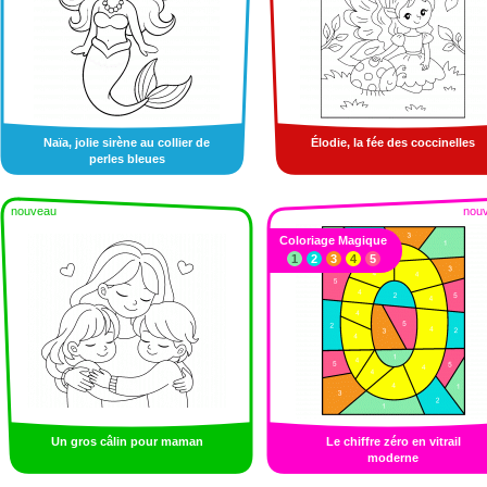
Naïa, jolie sirène au collier de
Élodie, la fée des coccinelles
perles bleues
nouveau
nou
Coloriage Magique
1
2
3
4
5
Un gros câlin pour maman
Le chiffre zéro en vitrail
moderne