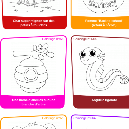
Chat super mignon sur des
Pomme "Back to school"
patins à roulettes
(retour à l'école)
Coloriage n°970
Coloriage n°1302
Une ruche d'abeilles sur une
Anguille rigolote
branche d'arbre
Coloriage n°925
Coloriage n°664