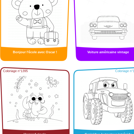
Bonjour l’école avec Oscar !
Voiture américaine vintage
Coloriage n°1395
Coloriage n°