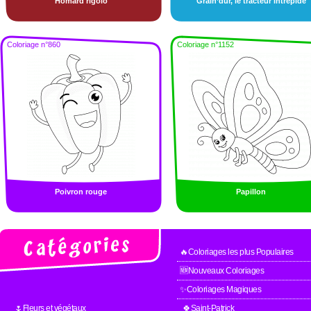
Homard rigolo
Grain’dur, le tracteur intrépide
Coloriage n°860
Coloriage n°1152
Poivron rouge
Papillon
🔥Coloriages les plus Populaires
🆕Nouveaux Coloriages
✨Coloriages Magiques
🌷Fleurs et végétaux
🍀Saint-Patrick