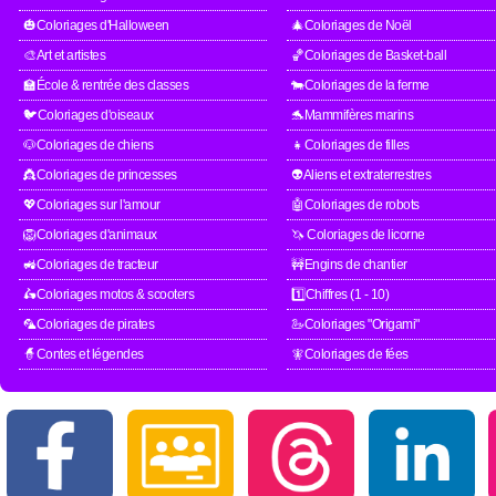
🎃Coloriages d'Halloween
🎄Coloriages de Noël
🎨Art et artistes
🏀Coloriages de Basket-ball
🏫École & rentrée des classes
🐄Coloriages de la ferme
🐦Coloriages d'oiseaux
🐬Mammifères marins
🐶Coloriages de chiens
👧Coloriages de filles
👸Coloriages de princesses
👽Aliens et extraterrestres
💖Coloriages sur l'amour
🤖Coloriages de robots
🦁Coloriages d'animaux
🦄 Coloriages de licorne
🚜Coloriages de tracteur
🚧Engins de chantier
🛵Coloriages motos & scooters
1️⃣Chiffres (1 - 10)
🦜Coloriages de pirates
🦢Coloriages "Origami"
🧙Contes et légendes
🧚Coloriages de fées