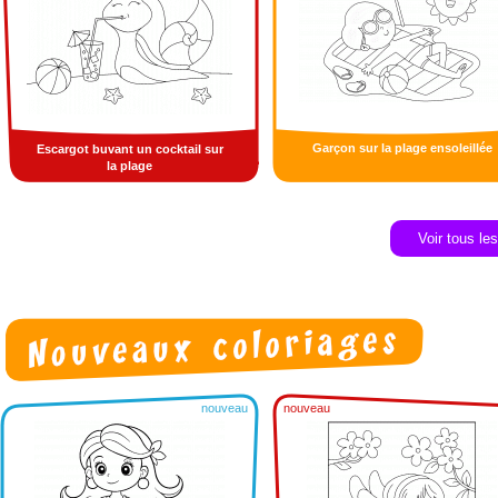
Garçon sur la plage ensoleillée
Escargot buvant un cocktail sur
la plage
Voir tous le
nouveau
nouveau