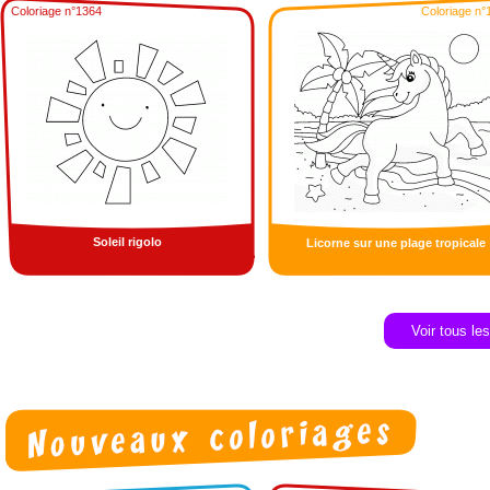
Coloriage n°1364
Coloriage n°
Soleil rigolo
Licorne sur une plage tropicale
Voir tous le