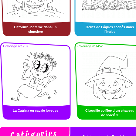
Citrouille-lanterne dans un
Oeufs de Pâques cachés dans
cimetière
l'herbe
Coloriage n°1737
Coloriage n°1452
La Catrina en cavale joyeuse
Citrouille coiffée d'un chapeau
de sorcière