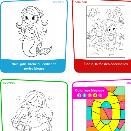
nouveau
nouveau
Naïa, jolie sirène au collier de
Élodie, la fée des coccinelles
perles bleues
nouveau
nou
Coloriage Magique
1
2
3
4
5