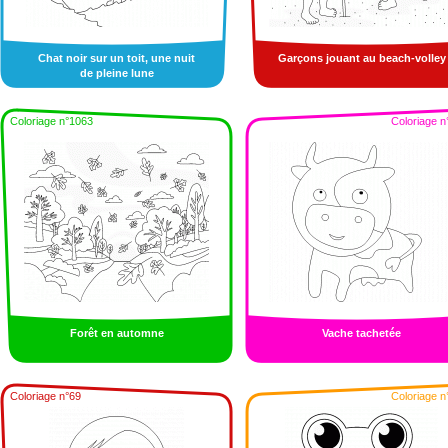
Chat noir sur un toit, une nuit
Garçons jouant au beach-volley
de pleine lune
Coloriage n°1063
Coloriage n
Forêt en automne
Vache tachetée
Coloriage n°69
Coloriage n