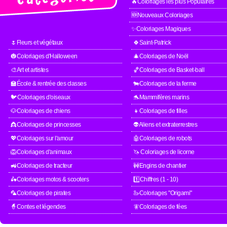
🔥Coloriages les plus Populaires
🆕Nouveaux Coloriages
✨Coloriages Magiques
🌷Fleurs et végétaux
🍀Saint-Patrick
🎃Coloriages d'Halloween
🎄Coloriages de Noël
🎨Art et artistes
🏀Coloriages de Basket-ball
🏫École & rentrée des classes
🐄Coloriages de la ferme
🐦Coloriages d'oiseaux
🐬Mammifères marins
🐶Coloriages de chiens
👧Coloriages de filles
👸Coloriages de princesses
👽Aliens et extraterrestres
💖Coloriages sur l'amour
🤖Coloriages de robots
🦁Coloriages d'animaux
🦄 Coloriages de licorne
🚜Coloriages de tracteur
🚧Engins de chantier
🛵Coloriages motos & scooters
1️⃣Chiffres (1 - 10)
🦜Coloriages de pirates
🦢Coloriages "Origami"
🧙Contes et légendes
🧚Coloriages de fées