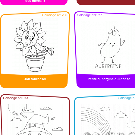
des mères !)
Coloriage n°1200
Coloriage n°1527
Joli tournesol
Petite aubergine qui danse
Coloriage n°1073
Coloriage n