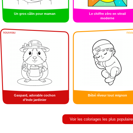
Un gros câlin pour maman
Le chiffre zéro en vitrail
moderne
nouveau
nou
Gaspard, adorable cochon
Bébé rêveur tout mignon
d’Inde jardinier
Voir les coloriages les plus populaire