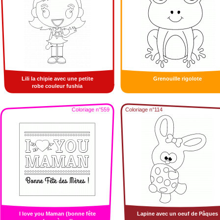
Lili la chipie avec une petite
Grenouille rigolote
robe couleur fushia
Coloriage n°559
Coloriage n°114
I love you Maman (bonne fête
Lapine avec un oeuf de Pâques