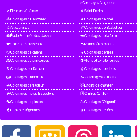
✨Coloriages Magiques
🌷Fleurs et végétaux
🍀Saint-Patrick
🎃Coloriages d'Halloween
🎄Coloriages de Noël
🎨Art et artistes
🏀Coloriages de Basket-ball
🏫École & rentrée des classes
🐄Coloriages de la ferme
🐦Coloriages d'oiseaux
🐬Mammifères marins
🐶Coloriages de chiens
👧Coloriages de filles
👸Coloriages de princesses
👽Aliens et extraterrestres
💖Coloriages sur l'amour
🤖Coloriages de robots
🦁Coloriages d'animaux
🦄 Coloriages de licorne
🚜Coloriages de tracteur
🚧Engins de chantier
🛵Coloriages motos & scooters
1️⃣Chiffres (1 - 10)
🦜Coloriages de pirates
🦢Coloriages "Origami"
🧙Contes et légendes
🧚Coloriages de fées