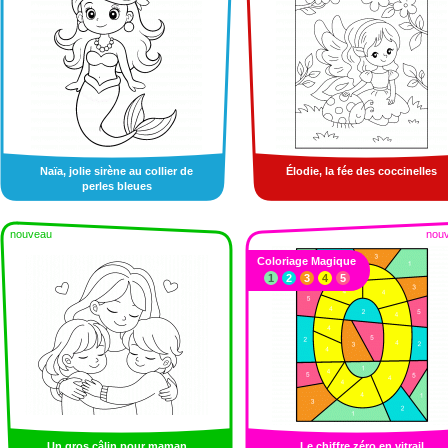
Naïa, jolie sirène au collier de
Élodie, la fée des coccinelles
perles bleues
nouveau
nou
Coloriage Magique
1
2
3
4
5
Un gros câlin pour maman
Le chiffre zéro en vitrail