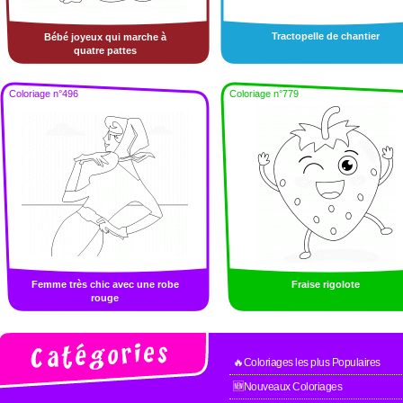
Tractopelle de chantier
Bébé joyeux qui marche à
quatre pattes
Coloriage n°496
Coloriage n°779
Femme très chic avec une robe
Fraise rigolote
rouge
🔥Coloriages les plus Populaires
🆕Nouveaux Coloriages