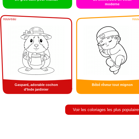
moderne
nouveau
nou
Gaspard, adorable cochon
Bébé rêveur tout mignon
d’Inde jardinier
Voir les coloriages les plus populaire