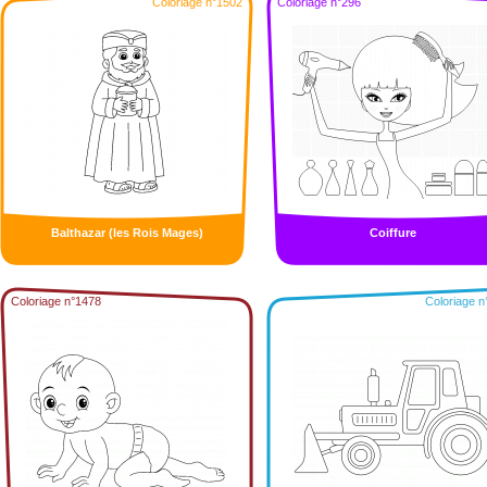
Coloriage n°1502
Coloriage n°296
Balthazar (les Rois Mages)
Coiffure
Coloriage n°1478
Coloriage n