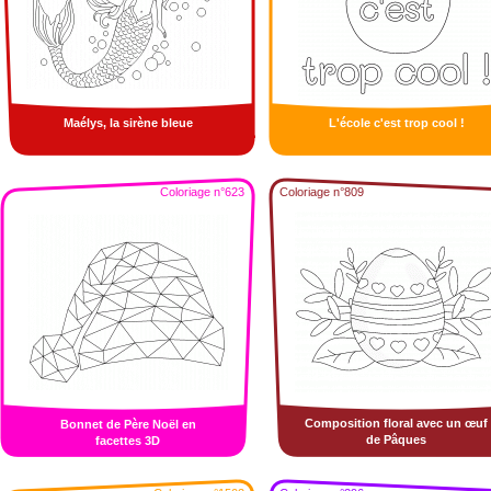
Maélys, la sirène bleue
L'école c'est trop cool !
Coloriage n°623
Coloriage n°809
Composition floral avec un œuf
Bonnet de Père Noël en
de Pâques
facettes 3D