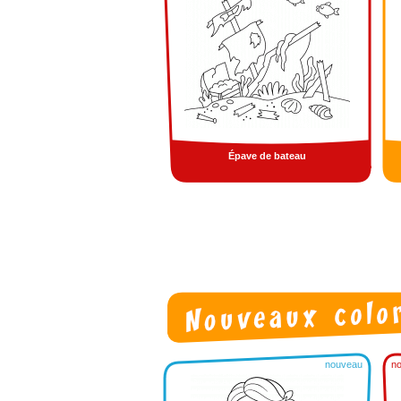
Épave de bateau
nouveau
n