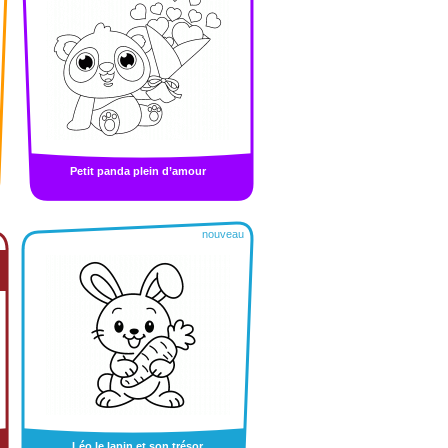
Petit panda plein d’amour
nouveau
Léo le lapin et son trésor