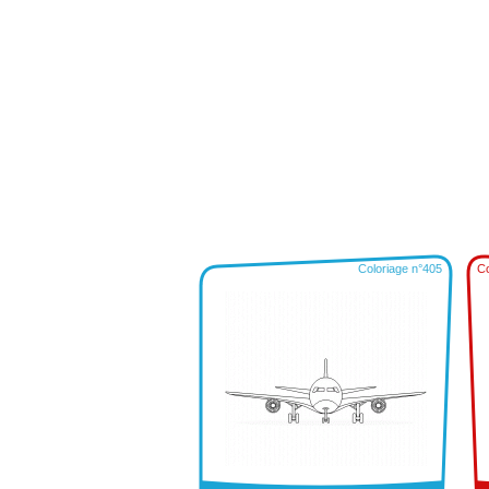
Coloriage n°405
Co