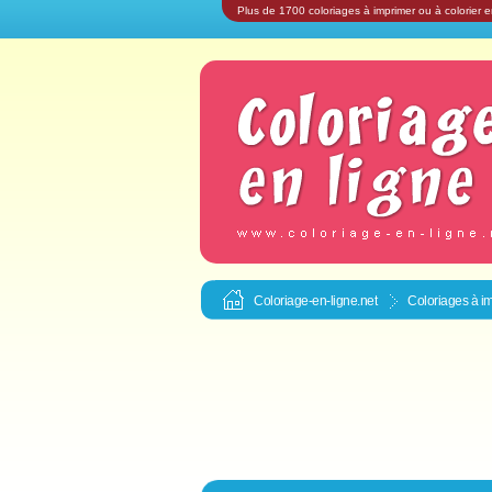
Plus de 1700 coloriages à imprimer ou à colorier e
Coloriage-en-ligne.net
Coloriages à im