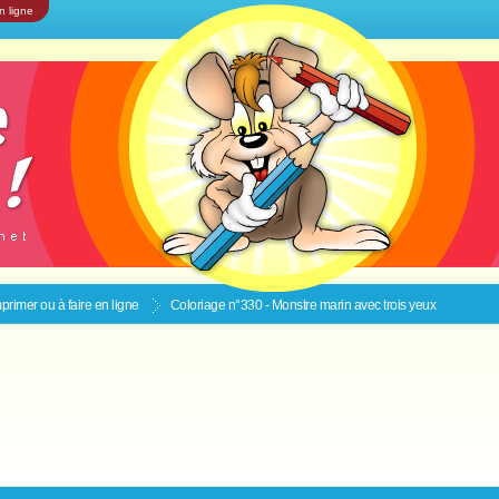
n ligne
primer ou à faire en ligne
Coloriage n°330 - Monstre marin avec trois yeux