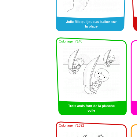
Jolie fille qui joue au ballon sur
la plage
Coloriage n°148
Trois amis font de la planche
voile
Coloriage n°1592