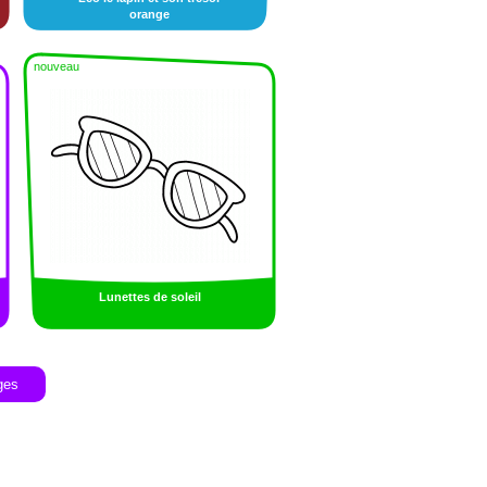
orange
nouveau
Lunettes de soleil
ges