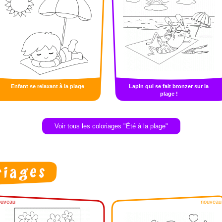
Enfant se relaxant à la plage
Lapin qui se fait bronzer sur la
plage !
Voir tous les coloriages "Été à la plage"
ouveau
nouveau