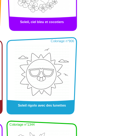
Soleil, ciel bleu et cocotiers
Coloriage n°906
Soleil rigolo avec des lunettes
Coloriage n°1344