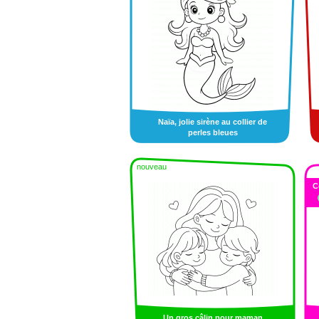
Naïa, jolie sirène au collier de
perles bleues
nouveau
C
Un gros câlin pour maman