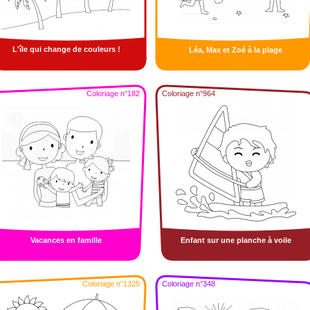
L'île qui change de couleurs !
Léa, Max et Zoé à la plage
Coloriage n°182
Coloriage n°964
Vacances en famille
Enfant sur une planche à voile
Coloriage n°1325
Coloriage n°348