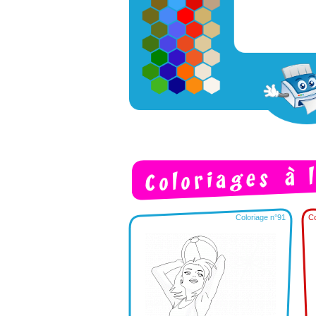
Coloriage n°91
Co