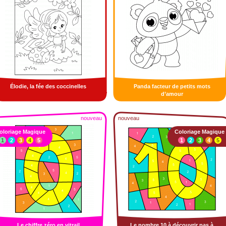
Élodie, la fée des coccinelles
Panda facteur de petits mots
d’amour
nouveau
nouveau
oloriage Magique
Coloriage Magique
1
2
3
4
5
1
2
3
4
5
Le chiffre zéro en vitrail
Le nombre 10 à découvrir pas à