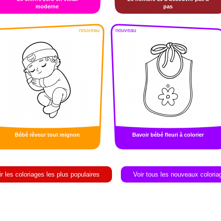
moderne
pas
nouveau
nouveau
Bébé rêveur tout mignon
Bavoir bébé fleuri à colorier
ir les coloriages les plus populaires
Voir tous les nouveaux coloria