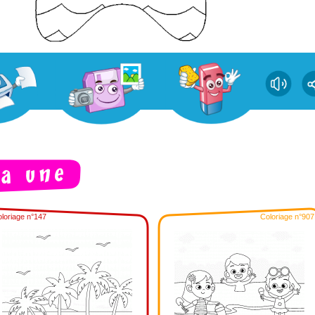
loriage n°147
Coloriage n°907