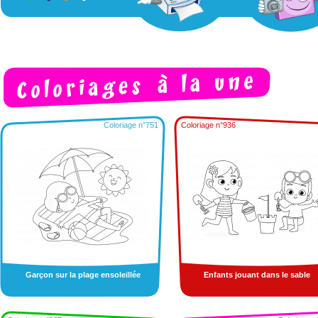
Coloriage n°751
Coloriage n°936
Garçon sur la plage ensoleillée
Enfants jouant dans le sable