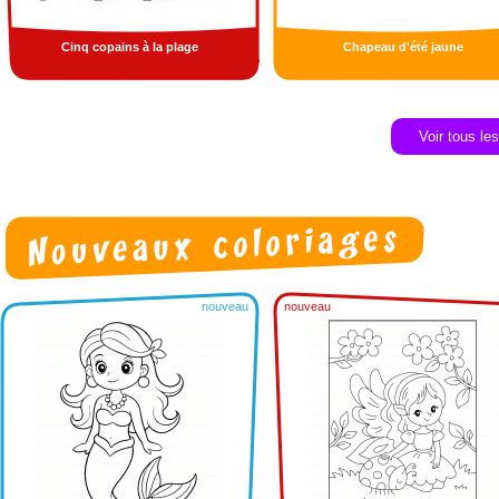
Cinq copains à la plage
Chapeau d'été jaune
Voir tous le
nouveau
nouveau