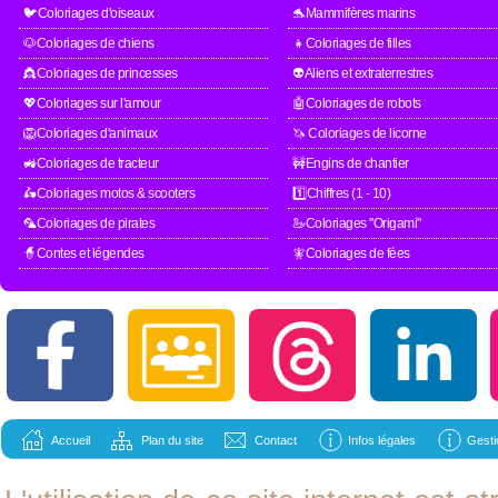
🐦Coloriages d'oiseaux
🐬Mammifères marins
🐶Coloriages de chiens
👧Coloriages de filles
👸Coloriages de princesses
👽Aliens et extraterrestres
💖Coloriages sur l'amour
🤖Coloriages de robots
🦁Coloriages d'animaux
🦄 Coloriages de licorne
🚜Coloriages de tracteur
🚧Engins de chantier
🛵Coloriages motos & scooters
1️⃣Chiffres (1 - 10)
🦜Coloriages de pirates
🦢Coloriages "Origami"
🧙Contes et légendes
🧚Coloriages de fées
Accueil
Plan du site
Contact
Infos légales
Gesti