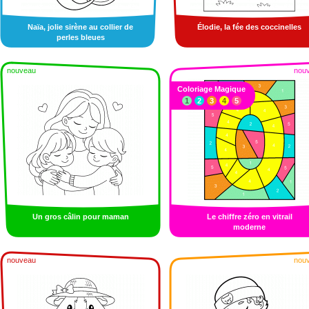
Naïa, jolie sirène au collier de
Élodie, la fée des coccinelles
perles bleues
nouveau
nou
Coloriage Magique
1
2
3
4
5
Un gros câlin pour maman
Le chiffre zéro en vitrail
moderne
nouveau
nou