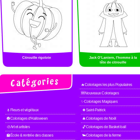
Citrouille rigolote
Jack O'Lantern, l'homme à la
tête de citrouille
🔥Coloriages les plus Populaires
🆕Nouveaux Coloriages
✨Coloriages Magiques
🌷Fleurs et végétaux
🍀Saint-Patrick
🎃Coloriages d'Halloween
🎄Coloriages de Noël
🎨Art et artistes
🏀Coloriages de Basket-ball
🏫École & rentrée des classes
🐄Coloriages de la ferme