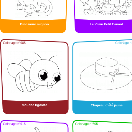
Dinosaure mignon
Le Vilain Petit Canard
Coloriage n°905
Coloriage n
Mouche rigolote
Chapeau d'été jaune
Coloriage n°915
Coloriage n°605