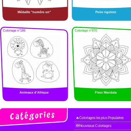
Médaille "numéro un"
Poire rigolote
Coloriage n°186
Coloriage n°870
Animaux d'Afrique
Fleur Mandala
🔥Coloriages les plus Populaires
🆕Nouveaux Coloriages