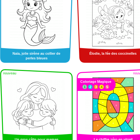
Naïa, jolie sirène au collier de
Élodie, la fée des coccinelles
perles bleues
nouveau
nou
Coloriage Magique
1
2
3
4
5
Un gros câlin pour maman
Le chiffre zéro en vitrail