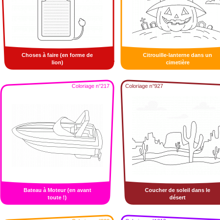
Choses à faire (en forme de
Citrouille-lanterne dans un
lion)
cimetière
Coloriage n°217
Coloriage n°927
Bateau à Moteur (en avant
Coucher de soleil dans le
toute !)
désert