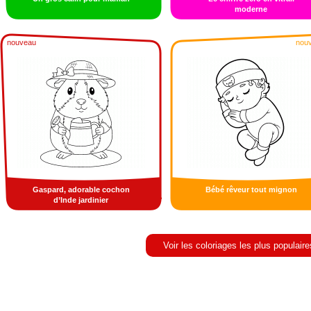
moderne
nouveau
nou
Gaspard, adorable cochon
Bébé rêveur tout mignon
d’Inde jardinier
Voir les coloriages les plus populaire