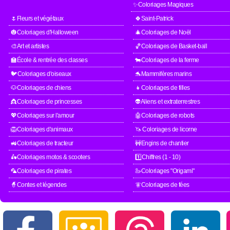
✨Coloriages Magiques
🌷Fleurs et végétaux
🍀Saint-Patrick
🎃Coloriages d'Halloween
🎄Coloriages de Noël
🎨Art et artistes
🏀Coloriages de Basket-ball
🏫École & rentrée des classes
🐄Coloriages de la ferme
🐦Coloriages d'oiseaux
🐬Mammifères marins
🐶Coloriages de chiens
👧Coloriages de filles
👸Coloriages de princesses
👽Aliens et extraterrestres
💖Coloriages sur l'amour
🤖Coloriages de robots
🦁Coloriages d'animaux
🦄 Coloriages de licorne
🚜Coloriages de tracteur
🚧Engins de chantier
🛵Coloriages motos & scooters
1️⃣Chiffres (1 - 10)
🦜Coloriages de pirates
🦢Coloriages "Origami"
🧙Contes et légendes
🧚Coloriages de fées