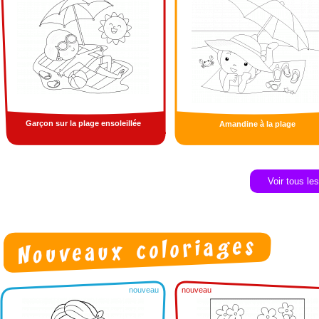
Garçon sur la plage ensoleillée
Amandine à la plage
Voir tous le
nouveau
nouveau