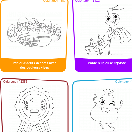
Coloriage n°803
Coloriage n°1312
Panier d'oeufs décorés avec
Mante religieuse rigolote
des couleurs vives
Coloriage n°1353
Coloriage n