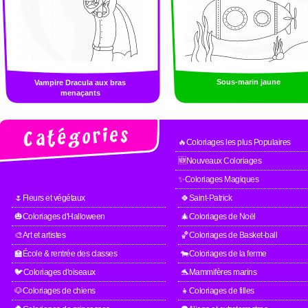
Sous-marin jaune
Vampire Dracula aux bras
menaçants
🔥Coloriages les plus Populaires
🆕Nouveaux Coloriages
✨Coloriages Magiques
🌷Fleurs et végétaux
🍀Saint-Patrick
🎃Coloriages d'Halloween
🎄Coloriages de Noël
🎨Art et artistes
🏀Coloriages de Basket-ball
🏫École & rentrée des classes
🐄Coloriages de la ferme
🐦Coloriages d'oiseaux
🐬Mammifères marins
🐶Coloriages de chiens
👧Coloriages de filles