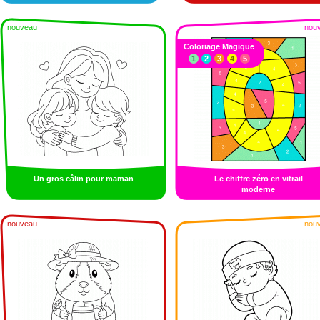
nouveau
nou
Coloriage Magique
1
2
3
4
5
Un gros câlin pour maman
Le chiffre zéro en vitrail
moderne
nouveau
nou