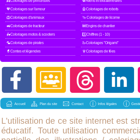
👸Coloriages de princesses
👽Aliens et extraterrestres
💖Coloriages sur l'amour
🤖Coloriages de robots
🦁Coloriages d'animaux
🦄 Coloriages de licorne
🚜Coloriages de tracteur
🚧Engins de chantier
🛵Coloriages motos & scooters
1️⃣Chiffres (1 - 10)
🦜Coloriages de pirates
🦢Coloriages "Origami"
🧙Contes et légendes
🧚Coloriages de fées
Accueil
Plan du site
Contact
Infos légales
Gesti
L'utilisation de ce site internet est
éducatif. Toute utilisation commerci