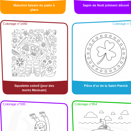
Manchot faisant du patin à
Sapin de Noël joliment décoré
glace
Coloriage n°1440
Coloriage n°
Squelette coloré (jour des
Pièce d'or de la Saint-Patrick
morts Mexicain)
Coloriage n°595
Coloriage n°854