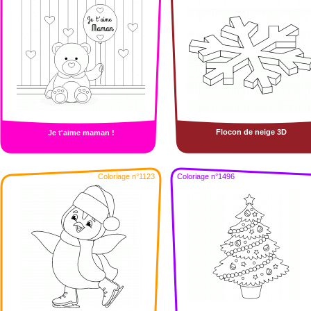
Flocon de neige 3D
Je t'aime maman !
Coloriage n°1123
Coloriage n°1496