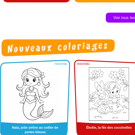
Voir tous le
nouveau
nouveau
Naïa, jolie sirène au collier de
Élodie, la fée des coccinelles
perles bleues