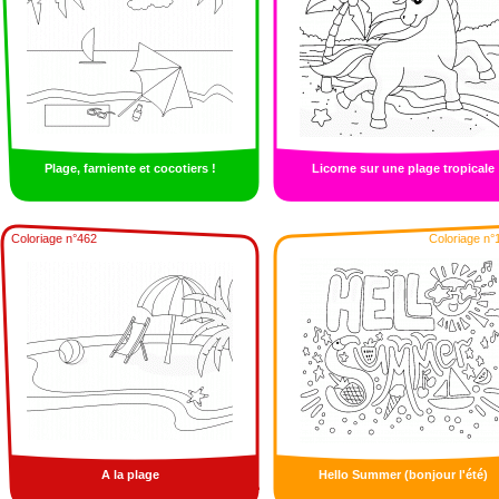
Plage, farniente et cocotiers !
Licorne sur une plage tropicale
Coloriage n°462
Coloriage n°
A la plage
Hello Summer (bonjour l'été)