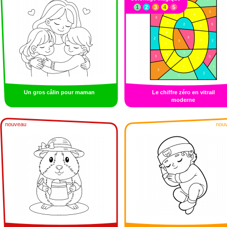
1
2
3
4
5
Un gros câlin pour maman
Le chiffre zéro en vitrail
moderne
nouveau
nou