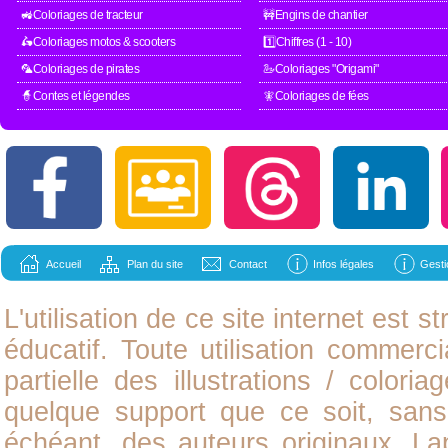
🚜Coloriages de tracteur
🚧Engins de chantier
🛵Coloriages motos & scooters
1️⃣Chiffres (1 - 10)
🦜Coloriages de pirates
🦢Coloriages "Origami"
🧙Contes et légendes
🧚Coloriages de fées
Accueil
Plan du site
Contact
Infos légales
Gesti
L'utilisation de ce site internet est
éducatif. Toute utilisation commerci
partielle des illustrations /
coloria
quelque support que ce soit, sans 
échéant, des auteurs originaux. L