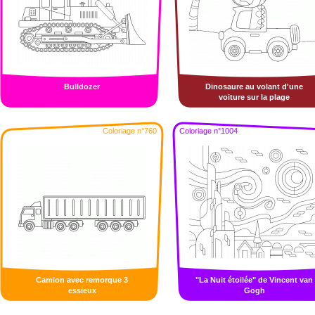
Bulldozer
Dinosaure au volant d'une
voiture sur la plage
Coloriage n°760
Coloriage n°1004
Camion avec remorque 3
"La Nuit étoilée" de Vincent van
essieux
Gogh