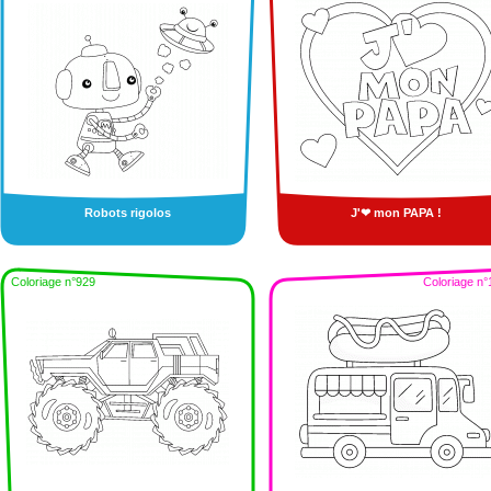
Robots rigolos
J'❤ mon PAPA !
Coloriage n°929
Coloriage n°