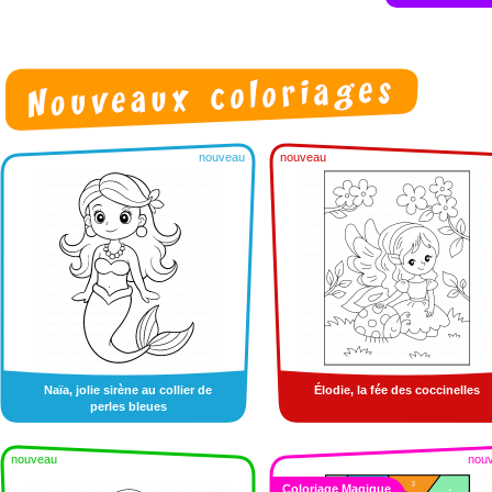
nouveau
nouveau
Naïa, jolie sirène au collier de
Élodie, la fée des coccinelles
perles bleues
nouveau
nou
Coloriage Magique