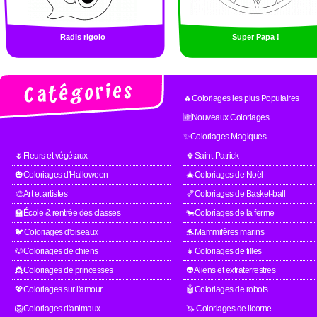
Radis rigolo
Super Papa !
🔥Coloriages les plus Populaires
🆕Nouveaux Coloriages
✨Coloriages Magiques
🌷Fleurs et végétaux
🍀Saint-Patrick
🎃Coloriages d'Halloween
🎄Coloriages de Noël
🎨Art et artistes
🏀Coloriages de Basket-ball
🏫École & rentrée des classes
🐄Coloriages de la ferme
🐦Coloriages d'oiseaux
🐬Mammifères marins
🐶Coloriages de chiens
👧Coloriages de filles
👸Coloriages de princesses
👽Aliens et extraterrestres
💖Coloriages sur l'amour
🤖Coloriages de robots
🦁Coloriages d'animaux
🦄 Coloriages de licorne