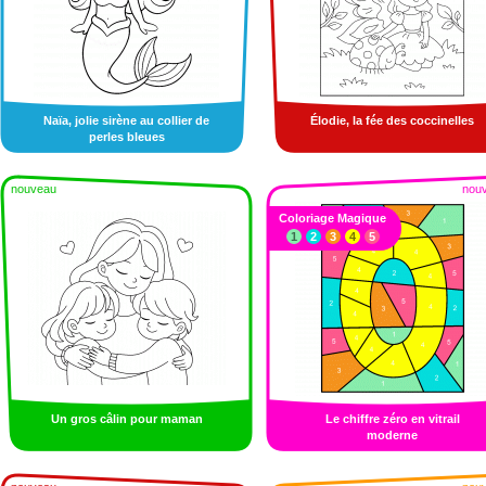
Naïa, jolie sirène au collier de
Élodie, la fée des coccinelles
perles bleues
nouveau
nou
Coloriage Magique
1
2
3
4
5
Un gros câlin pour maman
Le chiffre zéro en vitrail
moderne