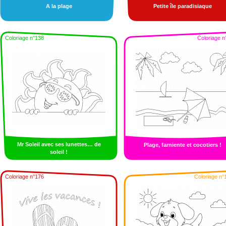
A la plage
Petite île paradisiaque
Coloriage n°138
Coloriage n
Mr Soleil avec ses lunettes… de
Plage, farniente et cocotiers !
soleil !
Coloriage n°176
Coloriage n°