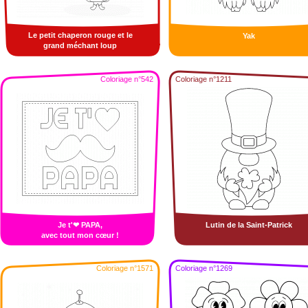
Le petit chaperon rouge et le
Yak
grand méchant loup
Coloriage n°542
Coloriage n°1211
Je t'❤ PAPA,
Lutin de la Saint-Patrick
avec tout mon cœur !
Coloriage n°1571
Coloriage n°1269