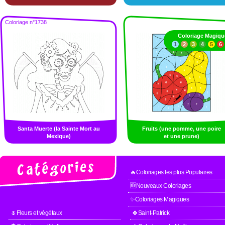
Coloriage n°1738
Coloriage Magiqu
1
2
3
4
5
6
Santa Muerte (la Sainte Mort au
Fruits (une pomme, une poire
Mexique)
et une prune)
🔥Coloriages les plus Populaires
🆕Nouveaux Coloriages
✨Coloriages Magiques
🌷Fleurs et végétaux
🍀Saint-Patrick