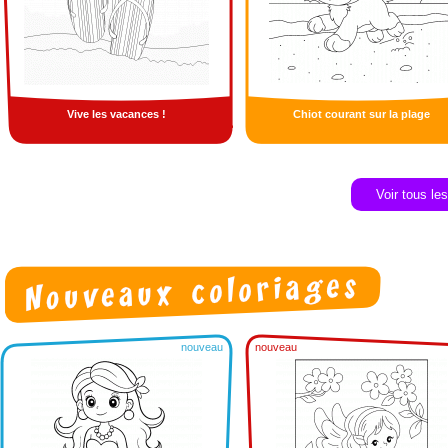
Vive les vacances !
Chiot courant sur la plage
Voir tous le
nouveau
nouveau