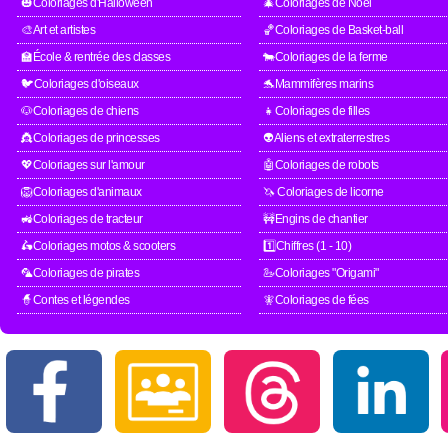
🎃Coloriages d'Halloween
🎄Coloriages de Noël
🎨Art et artistes
🏀Coloriages de Basket-ball
🏫École & rentrée des classes
🐄Coloriages de la ferme
🐦Coloriages d'oiseaux
🐬Mammifères marins
🐶Coloriages de chiens
👧Coloriages de filles
👸Coloriages de princesses
👽Aliens et extraterrestres
💖Coloriages sur l'amour
🤖Coloriages de robots
🦁Coloriages d'animaux
🦄 Coloriages de licorne
🚜Coloriages de tracteur
🚧Engins de chantier
🛵Coloriages motos & scooters
1️⃣Chiffres (1 - 10)
🦜Coloriages de pirates
🦢Coloriages "Origami"
🧙Contes et légendes
🧚Coloriages de fées