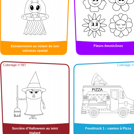
Fleurs émoticônes
Extraterrestre au volant de son
vaisseau spatial
Coloriage n°397
Coloriage n
Sorcière d'Halloween au teint
Foodtruck 1 : camion à Pizza
blafard