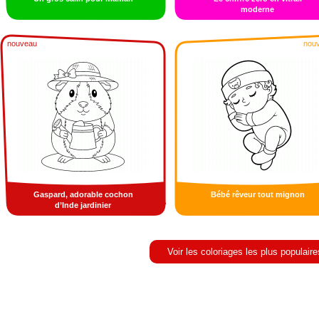
moderne
nouveau
nou
Gaspard, adorable cochon
Bébé rêveur tout mignon
d’Inde jardinier
Voir les coloriages les plus populaire