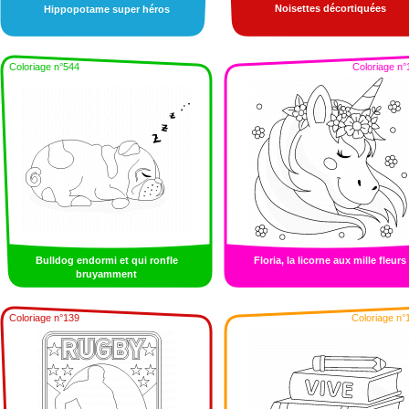
Noisettes décortiquées
Hippopotame super héros
Coloriage n°544
Coloriage n°
Bulldog endormi et qui ronfle
Floria, la licorne aux mille fleurs
bruyamment
Coloriage n°139
Coloriage n°