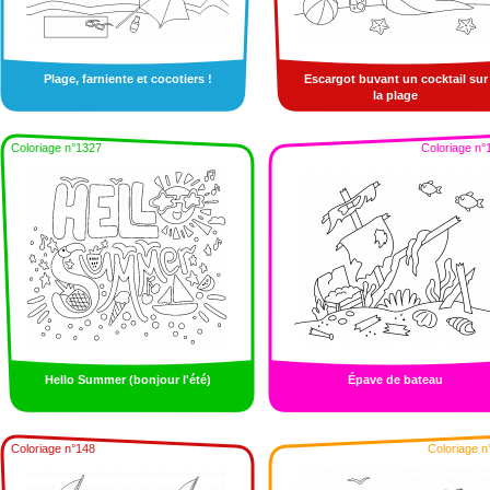
Plage, farniente et cocotiers !
Escargot buvant un cocktail sur
la plage
Coloriage n°1327
Coloriage n°
Hello Summer (bonjour l'été)
Épave de bateau
Coloriage n°148
Coloriage n