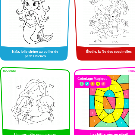
Naïa, jolie sirène au collier de
Élodie, la fée des coccinelles
perles bleues
nouveau
nou
Coloriage Magique
1
2
3
4
5
Un gros câlin pour maman
Le chiffre zéro en vitrail