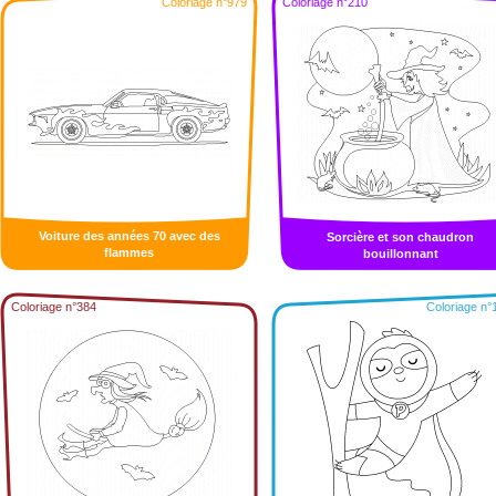
Coloriage n°979
Coloriage n°210
Voiture des années 70 avec des
Sorcière et son chaudron
flammes
bouillonnant
Coloriage n°384
Coloriage n°