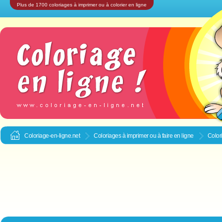
Plus de 1700 coloriages à imprimer ou à colorier en ligne
Coloriage-en-ligne.net
Coloriages à imprimer ou à faire en ligne
Color