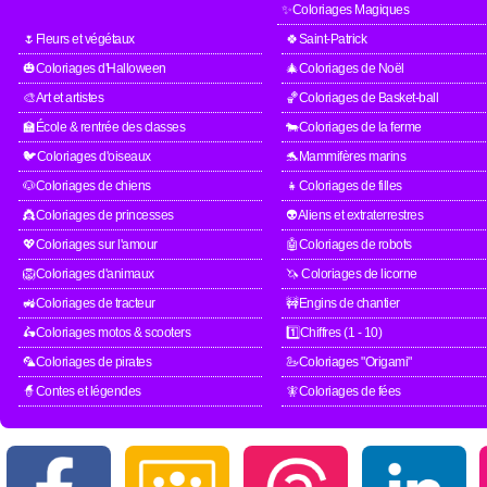
✨Coloriages Magiques
🌷Fleurs et végétaux
🍀Saint-Patrick
🎃Coloriages d'Halloween
🎄Coloriages de Noël
🎨Art et artistes
🏀Coloriages de Basket-ball
🏫École & rentrée des classes
🐄Coloriages de la ferme
🐦Coloriages d'oiseaux
🐬Mammifères marins
🐶Coloriages de chiens
👧Coloriages de filles
👸Coloriages de princesses
👽Aliens et extraterrestres
💖Coloriages sur l'amour
🤖Coloriages de robots
🦁Coloriages d'animaux
🦄 Coloriages de licorne
🚜Coloriages de tracteur
🚧Engins de chantier
🛵Coloriages motos & scooters
1️⃣Chiffres (1 - 10)
🦜Coloriages de pirates
🦢Coloriages "Origami"
🧙Contes et légendes
🧚Coloriages de fées