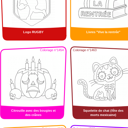
Logo RUGBY
Livres "Vive la rentrée"
Coloriage n°1454
Coloriage n°1463
Citrouille avec des bougies et
Squelette de chat (fête des
des crânes
morts mexicaine)