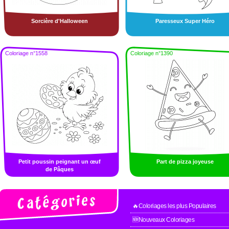
Sorcière d'Halloween
Paresseux Super Héro
Coloriage n°1558
Coloriage n°1390
Petit poussin peignant un œuf
Part de pizza joyeuse
de Pâques
🔥Coloriages les plus Populaires
🆕Nouveaux Coloriages