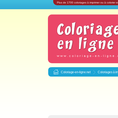
Plus de 1700 coloriages à imprimer ou à colorier e
Coloriage-en-ligne.net
Coloriages à im