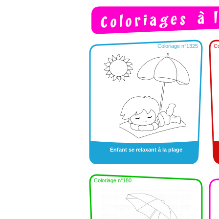
Coloriage n°1325
Co
Enfant se relaxant à la plage
Coloriage n°180