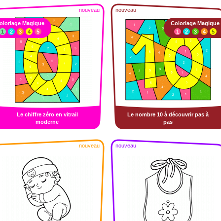
nouveau
nouveau
oloriage Magique
Coloriage Magique
1
2
3
4
5
1
2
3
4
5
Le chiffre zéro en vitrail
Le nombre 10 à découvrir pas à
moderne
pas
nouveau
nouveau