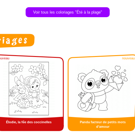
Voir tous les coloriages "Été à la plage"
ouveau
nouveau
Élodie, la fée des coccinelles
Panda facteur de petits mots
d’amour