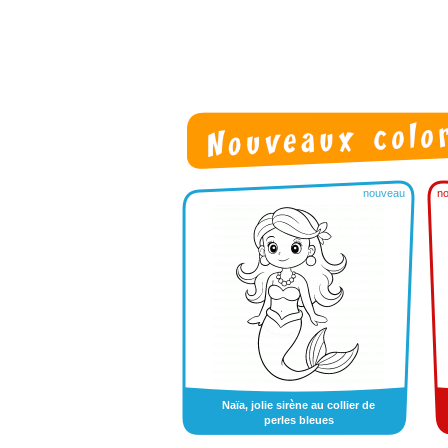
nouveau
n
Naïa, jolie sirène au collier de
perles bleues