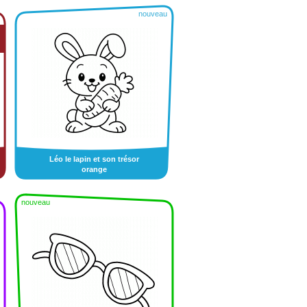
nouveau
Léo le lapin et son trésor
orange
nouveau