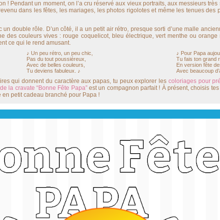
on ! Pendant un moment, on l’a cru réservé aux vieux portraits, aux messieurs très 
 revenu dans les fêtes, les mariages, les photos rigolotes et même les tenues des
n double rôle. D’un côté, il a un petit air rétro, presque sorti d’une malle ancien
ne des couleurs vives : rouge coquelicot, bleu électrique, vert menthe ou orange
ent ce qui le rend amusant.
♪ Un peu rétro, un peu chic,
♪ Pour Papa aujour
Pas du tout poussiéreux,
Tu fais ton grand r
Avec de belles couleurs,
En version fête d
Tu deviens fabuleux. ♪
Avec beaucoup d’
soires qui donnent du caractère aux papas, tu peux explorer les
coloriages pour pr
 de la cravate “Bonne Fête Papa”
est un compagnon parfait ! À présent, choisis tes 
ge en petit cadeau branché pour Papa !