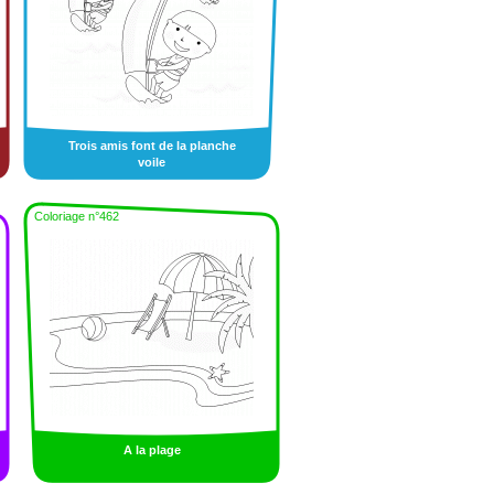
Trois amis font de la planche
voile
Coloriage n°462
A la plage