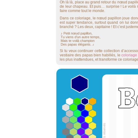
Oh là là, place au grand retour du nœud papill
de leur chapeau. Et puis… surprise ! Le voilà
faire comme tout le monde.
Dans ce coloriage, le nœud papillon joue donc u
est super tendance, surtout quand on lui don
branché ? Les deux, capitaine ! Et c’est justem
♪ Petit nœud papillon,
Tu viens d’un autre temps,
Mais te voilà champion
Des papas élégants. ♪
Si tu veux continuer cette collection d’acces
vestiaire des papas bien habillés, le
coloriage
les plus inattendues, et transforme ce coloria