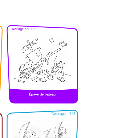
Coloriage n°1592
Épave de bateau
Coloriage n°148