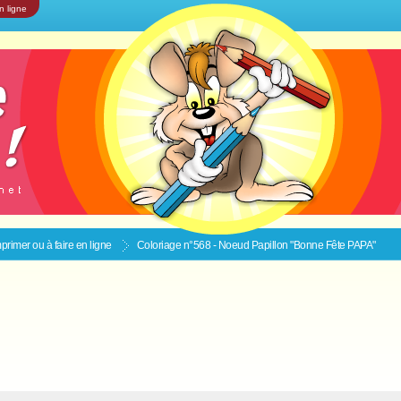
n ligne
primer ou à faire en ligne
Coloriage n°568 - Noeud Papillon "Bonne Fête PAPA"