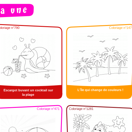
loriage n°790
Coloriage n°147
L'île qui change de couleurs !
Escargot buvant un cocktail sur
la plage
Coloriage n°471
Coloriage n°1281