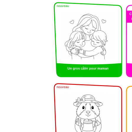
nouveau
C
Un gros câlin pour maman
nouveau