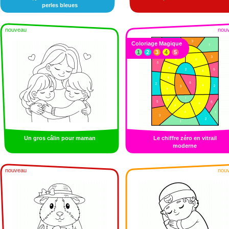
perles bleues
nouveau
nou
Coloriage Magique
1
2
3
4
5
Un gros câlin pour maman
Le chiffre zéro en vitrail
moderne
nouveau
nou