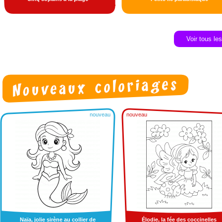
Voir tous le
nouveau
nouveau
Naïa, jolie sirène au collier de
Élodie, la fée des coccinelles