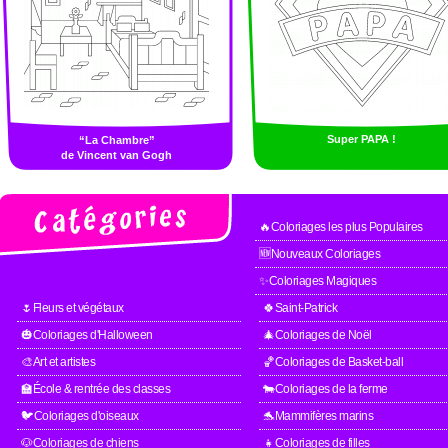
Super PAPA !
“La Chambre”
de Vincent van Gogh
🔥Coloriages les plus Populaires
🆕Nouveaux Coloriages
✨Coloriages Magiques
🌷Fleurs et végétaux
🍀Saint-Patrick
🎃Coloriages d'Halloween
🎄Coloriages de Noël
🎨Art et artistes
🏀Coloriages de Basket-ball
🏫École & rentrée des classes
🐄Coloriages de la ferme
🐦Coloriages d'oiseaux
🐬Mammifères marins
🐶Coloriages de chiens
👧Coloriages de filles