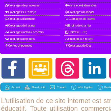
👸Coloriages de princesses
👽Aliens et extraterrestres
💖Coloriages sur l'amour
🤖Coloriages de robots
🦁Coloriages d'animaux
🦄 Coloriages de licorne
🚜Coloriages de tracteur
🚧Engins de chantier
🛵Coloriages motos & scooters
1️⃣Chiffres (1 - 10)
🦜Coloriages de pirates
🦢Coloriages "Origami"
🧙Contes et légendes
🧚Coloriages de fées
Accueil
Plan du site
Contact
Infos légales
Gesti
L'utilisation de ce site internet est
éducatif. Toute utilisation commerci