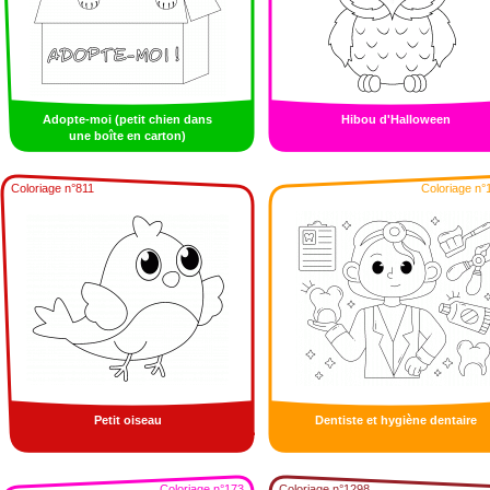
Adopte-moi (petit chien dans
Hibou d'Halloween
une boîte en carton)
Coloriage n°811
Coloriage n°
Petit oiseau
Dentiste et hygiène dentaire
Coloriage n°173
Coloriage n°1298