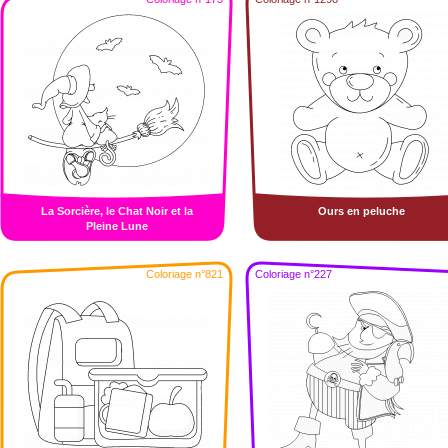
La Sorcière, le Chat Noir et la
Ours en peluche
Pleine Lune
Coloriage n°821
Coloriage n°227