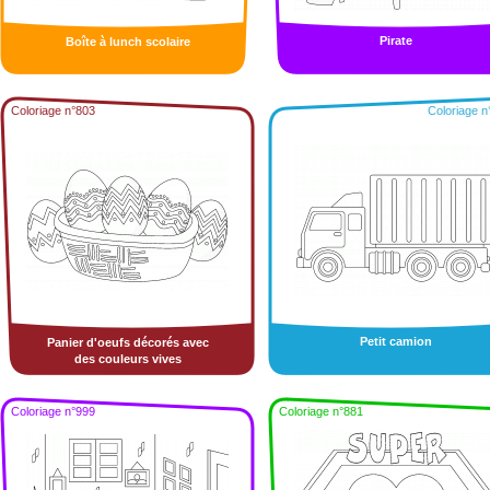
Pirate
Boîte à lunch scolaire
Coloriage n°803
Coloriage n
Petit camion
Panier d'oeufs décorés avec
des couleurs vives
Coloriage n°999
Coloriage n°881