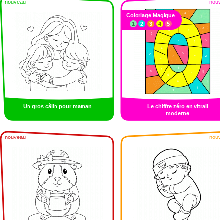
nouveau
nou
Coloriage Magique
1
2
3
4
5
Un gros câlin pour maman
Le chiffre zéro en vitrail
moderne
nouveau
nou