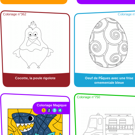
Coloriage n°362
Coloriage n
Cocotte, la poule rigolote
Oeuf de Pâques avec une frise
ornementale bleue
Coloriage n°750
Coloriage Magique
1
2
3
4