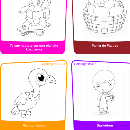
Tortue rigolote sur une planche
Panier de Pâques
à roulettes
Coloriage n°1413
Coloriage n°313
Vautour rigolo
Basketteur