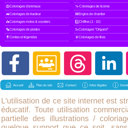
🦁Coloriages d'animaux
🦄 Coloriages de licorne
🚜Coloriages de tracteur
🚧Engins de chantier
🛵Coloriages motos & scooters
1️⃣Chiffres (1 - 10)
🦜Coloriages de pirates
🦢Coloriages "Origami"
🧙Contes et légendes
🧚Coloriages de fées
Accueil
Plan du site
Contact
Infos légales
Gesti
L'utilisation de ce site internet est
éducatif. Toute utilisation commerci
partielle des illustrations /
coloria
quelque support que ce soit, sans 