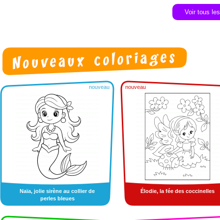
Voir tous le
nouveau
nouveau
Naïa, jolie sirène au collier de
Élodie, la fée des coccinelles
perles bleues