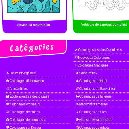
Véhicule de sapeurs pompiers
Splash, le requin bleu
🔥Coloriages les plus Populaires
🆕Nouveaux Coloriages
✨Coloriages Magiques
🌷Fleurs et végétaux
🍀Saint-Patrick
🎃Coloriages d'Halloween
🎄Coloriages de Noël
🎨Art et artistes
🏀Coloriages de Basket-ball
🏫École & rentrée des classes
🐄Coloriages de la ferme
🐦Coloriages d'oiseaux
🐬Mammifères marins
🐶Coloriages de chiens
👧Coloriages de filles
👸Coloriages de princesses
👽Aliens et extraterrestres
💖Coloriages sur l'amour
🤖Coloriages de robots