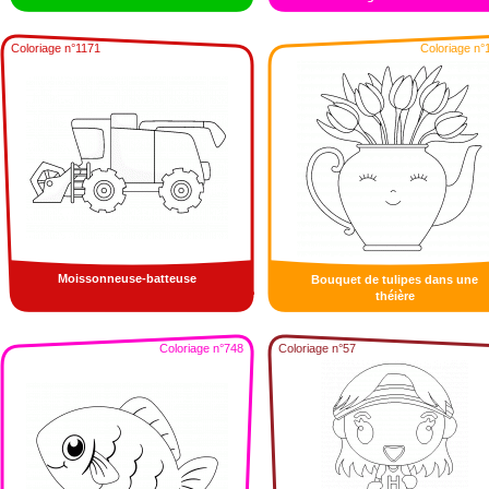
Coloriage n°1171
Coloriage n°
Moissonneuse-batteuse
Bouquet de tulipes dans une
théière
Coloriage n°748
Coloriage n°57