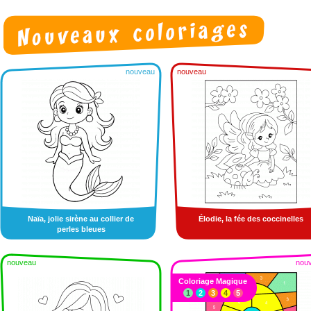
nouveau
nouveau
Naïa, jolie sirène au collier de
Élodie, la fée des coccinelles
perles bleues
nouveau
nou
Coloriage Magique
1
2
3
4
5