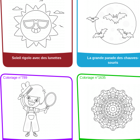
Soleil rigolo avec des lunettes
La grande parade des chauves-
souris
Coloriage n°789
Coloriage n°1635