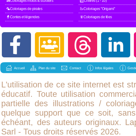
🛵Coloriages motos & scooters
1️⃣Chiffres (1 - 10)
🦜Coloriages de pirates
🦢Coloriages "Origami"
🧙Contes et légendes
🧚Coloriages de fées
Accueil
Plan du site
Contact
Infos légales
Gesti
L'utilisation de ce site internet est
éducatif. Toute utilisation commerci
partielle des illustrations /
coloria
quelque support que ce soit, sans 
échéant, des auteurs originaux. L
Sarl - Tous droits réservés 2026.