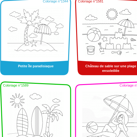
Coloriage n°1344
Coloriage n°1581
Petite île paradisiaque
Château de sable sur une plage
ensoleillée
Coloriage n°1589
Coloriage n