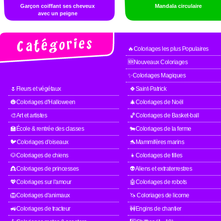
Garçon coiffant ses cheveux
Mandala circulaire
avec un peigne
🔥Coloriages les plus Populaires
🆕Nouveaux Coloriages
✨Coloriages Magiques
🌷Fleurs et végétaux
🍀Saint-Patrick
🎃Coloriages d'Halloween
🎄Coloriages de Noël
🎨Art et artistes
🏀Coloriages de Basket-ball
🏫École & rentrée des classes
🐄Coloriages de la ferme
🐦Coloriages d'oiseaux
🐬Mammifères marins
🐶Coloriages de chiens
👧Coloriages de filles
👸Coloriages de princesses
👽Aliens et extraterrestres
💖Coloriages sur l'amour
🤖Coloriages de robots
🦁Coloriages d'animaux
🦄 Coloriages de licorne
🚜Coloriages de tracteur
🚧Engins de chantier