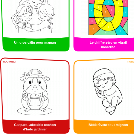
Un gros câlin pour maman
Le chiffre zéro en vitrail
moderne
nouveau
nou
Gaspard, adorable cochon
Bébé rêveur tout mignon
d’Inde jardinier