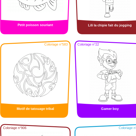
Petit poisson souriant
Lili la chipie fait du jogging
Coloriage n°583
Coloriage n°22
Motif de tatouage tribal
Gamer boy
Coloriage n°906
Coloriage n