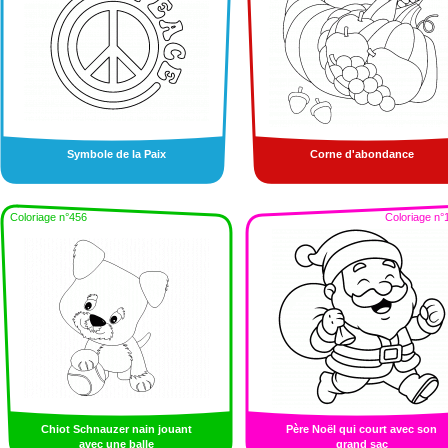
Symbole de la Paix
Corne d'abondance
Coloriage n°456
Coloriage n°
Chiot Schnauzer nain jouant
Père Noël qui court avec son
avec une balle
grand sac