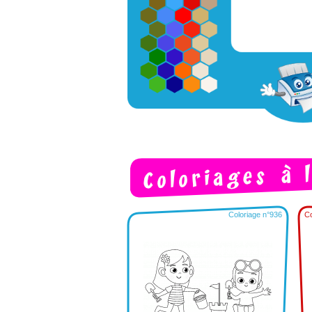
Coloriage n°936
Co