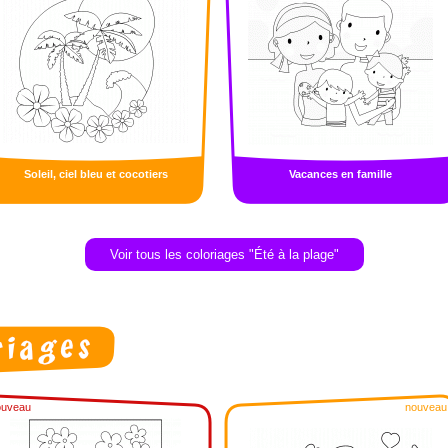
Soleil, ciel bleu et cocotiers
Vacances en famille
Voir tous les coloriages "Été à la plage"
ouveau
nouveau