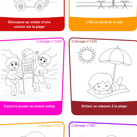
Dinosaure au volant d'une
L'été au bord de la mer
voiture sur la plage
Coloriage n°1590
Coloriage n°1325
Garçons jouant au beach-volley
Enfant se relaxant à la plage
Coloriage n°322
Coloriage n°182