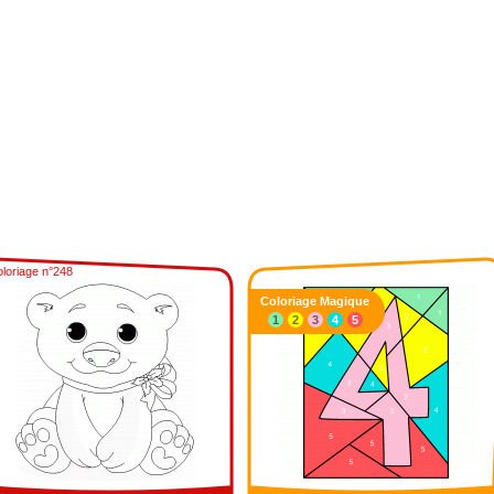
loriage n°248
Coloriage Magique
1
2
3
4
5