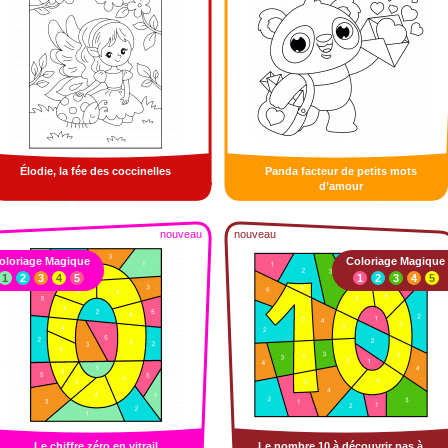
Élodie, la fée des coccinelles
Panda facteur de petits mots
d’amour
nouveau
nouveau
oloriage Magique
Coloriage Magique
1
2
3
4
5
1
2
3
4
5
Le chiffre zéro en vitrail
Le nombre 10 à découvrir pas à