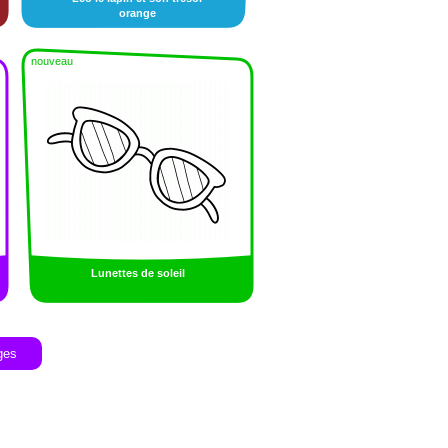
orange
nouveau
Lunettes de soleil
ges