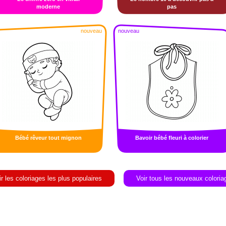
moderne
pas
nouveau
nouveau
Bébé rêveur tout mignon
Bavoir bébé fleuri à colorier
ir les coloriages les plus populaires
Voir tous les nouveaux coloria