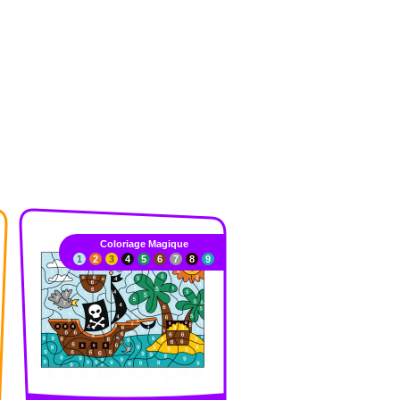
Coloriage Magique
1
2
3
4
5
6
7
8
9