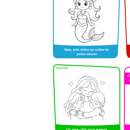
Naïa, jolie sirène au collier de
perles bleues
nouveau
C
Un gros câlin pour maman