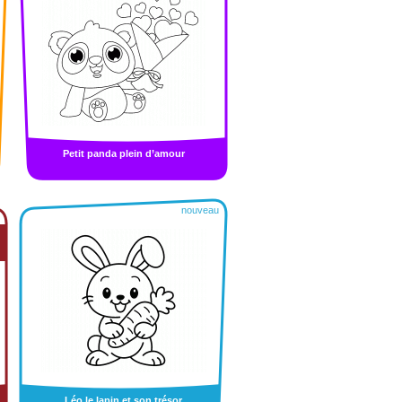
Petit panda plein d’amour
nouveau
Léo le lapin et son trésor