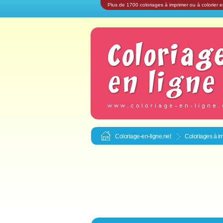
Plus de 1700 coloriages à imprimer ou à colorier e
Coloriage-en-ligne.net
Coloriages à im