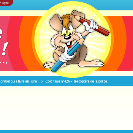
n ligne
primer ou à faire en ligne
Coloriage n°426 - Hélicoptère de la police