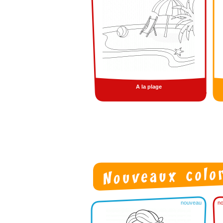
A la plage
nouveau
n