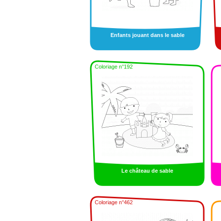
Enfants jouant dans le sable
Coloriage n°192
Le château de sable
Coloriage n°462