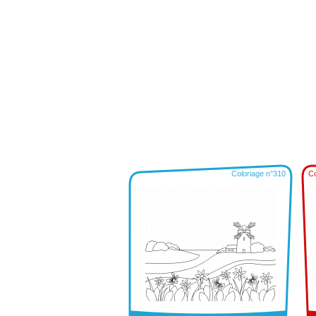
Coloriage n°310
Co