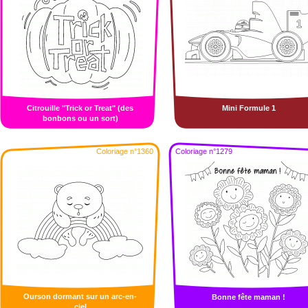
Citrouille "Trick or Treat" (des
Mini Formule 1
bonbons ou un sort)
Coloriage n°1360
Coloriage n°1279
Ourson dormant sur un arc-en-
Bonne fête maman !
ciel