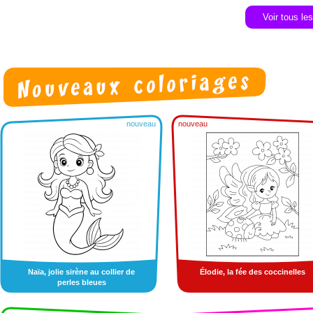
Voir tous le
nouveau
nouveau
Naïa, jolie sirène au collier de
Élodie, la fée des coccinelles
perles bleues