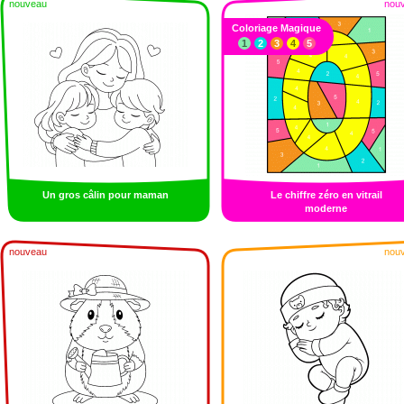
nouveau
nou
Coloriage Magique
1
2
3
4
5
Un gros câlin pour maman
Le chiffre zéro en vitrail
moderne
nouveau
nou