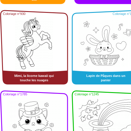
Coloriage n°930
Coloriage n°
Mimi, la licorne kawaii qui
Lapin de Pâques dans un
touche les nuages
panier
Coloriage n°1785
Coloriage n°1245