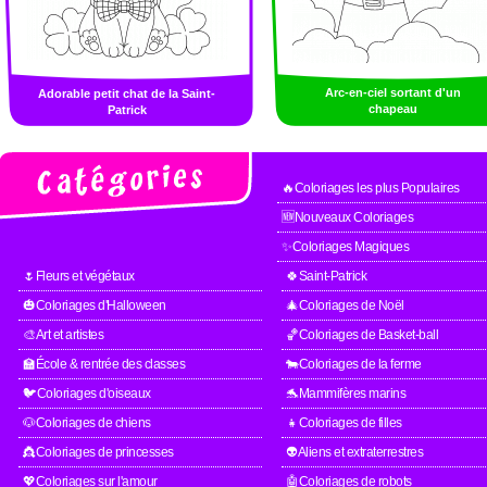
Arc-en-ciel sortant d'un
Adorable petit chat de la Saint-
chapeau
Patrick
🔥Coloriages les plus Populaires
🆕Nouveaux Coloriages
✨Coloriages Magiques
🌷Fleurs et végétaux
🍀Saint-Patrick
🎃Coloriages d'Halloween
🎄Coloriages de Noël
🎨Art et artistes
🏀Coloriages de Basket-ball
🏫École & rentrée des classes
🐄Coloriages de la ferme
🐦Coloriages d'oiseaux
🐬Mammifères marins
🐶Coloriages de chiens
👧Coloriages de filles
👸Coloriages de princesses
👽Aliens et extraterrestres
💖Coloriages sur l'amour
🤖Coloriages de robots