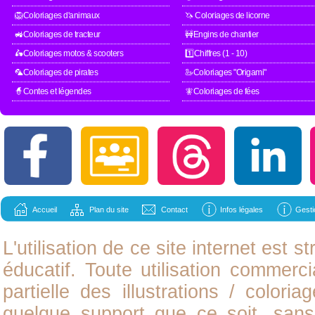
🦁Coloriages d'animaux
🦄 Coloriages de licorne
🚜Coloriages de tracteur
🚧Engins de chantier
🛵Coloriages motos & scooters
1️⃣Chiffres (1 - 10)
🦜Coloriages de pirates
🦢Coloriages "Origami"
🧙Contes et légendes
🧚Coloriages de fées
Accueil
Plan du site
Contact
Infos légales
Gesti
L'utilisation de ce site internet est
éducatif. Toute utilisation commerci
partielle des illustrations /
coloria
quelque support que ce soit, sans 