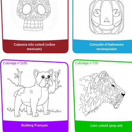
Calavera très coloré (crâne
Citrouille d'Halloween
mexicain)
rectangulaire
Coloriage n°1185
Coloriage n°729
Bulldog Français
Lion coloré (pop art)