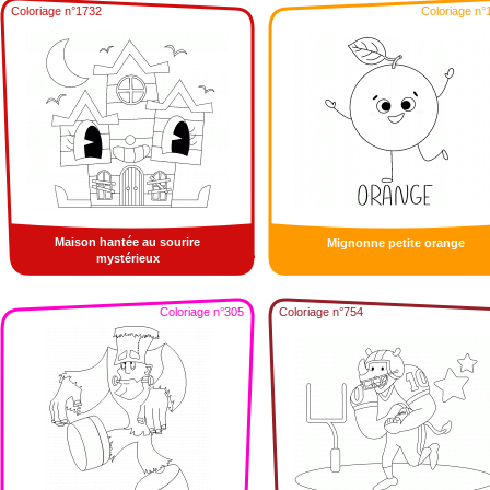
Coloriage n°1732
Coloriage n°
Maison hantée au sourire
Mignonne petite orange
mystérieux
Coloriage n°305
Coloriage n°754