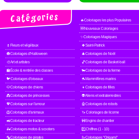
🔥Coloriages les plus Populaires
🆕Nouveaux Coloriages
✨Coloriages Magiques
🌷Fleurs et végétaux
🍀Saint-Patrick
🎃Coloriages d'Halloween
🎄Coloriages de Noël
🎨Art et artistes
🏀Coloriages de Basket-ball
🏫École & rentrée des classes
🐄Coloriages de la ferme
🐦Coloriages d'oiseaux
🐬Mammifères marins
🐶Coloriages de chiens
👧Coloriages de filles
👸Coloriages de princesses
👽Aliens et extraterrestres
💖Coloriages sur l'amour
🤖Coloriages de robots
🦁Coloriages d'animaux
🦄 Coloriages de licorne
🚜Coloriages de tracteur
🚧Engins de chantier
🛵Coloriages motos & scooters
1️⃣Chiffres (1 - 10)
🦜Coloriages de pirates
🦢Coloriages "Origami"