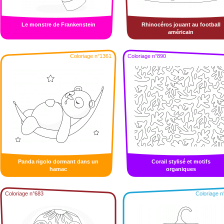
Le monstre de Frankenstein
Rhinocéros jouant au football
américain
Coloriage n°1361
Coloriage n°890
Panda rigolo dormant dans un
Corail stylisé et motifs
hamac
organiques
Coloriage n°683
Coloriage n