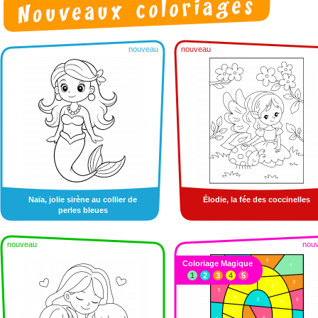
nouveau
nouveau
Naïa, jolie sirène au collier de
Élodie, la fée des coccinelles
perles bleues
nouveau
nou
Coloriage Magique
1
2
3
4
5