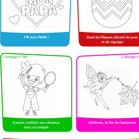
J'❤ mon PAPA !
Oeuf de Pâques décoré de pois
et de zigzags
Coloriage n°789
Coloriage n
Garçon coiffant ses cheveux
Athénaïs, la fée de l'automne
avec un peigne